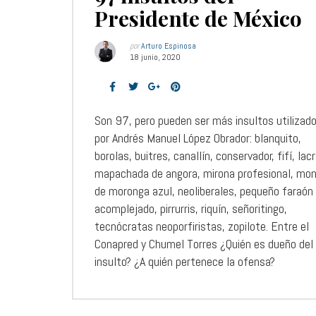
Presidente de México
por
Arturo Espinosa
18 junio, 2020
Son 97, pero pueden ser más insultos utilizad
por Andrés Manuel López Obrador: blanquito,
borolas, buitres, canallín, conservador, fifí, lac
mapachada de angora, mirona profesional, mo
de moronga azul, neoliberales, pequeño faraón
acomplejado, pirrurris, riquín, señoritingo,
tecnócratas neoporfiristas, zopilote. Entre el
Conapred y Chumel Torres ¿Quién es dueño del
insulto? ¿A quién pertenece la ofensa?