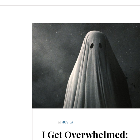
en
MÚSICA
I Get Overwhelmed: