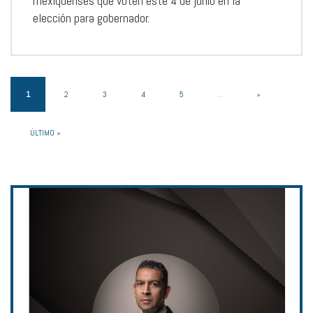
mexiquenses que voten este 4 de junio en la
elección para gobernador.
1
2
3
4
5
...
»
ÚLTIMO »