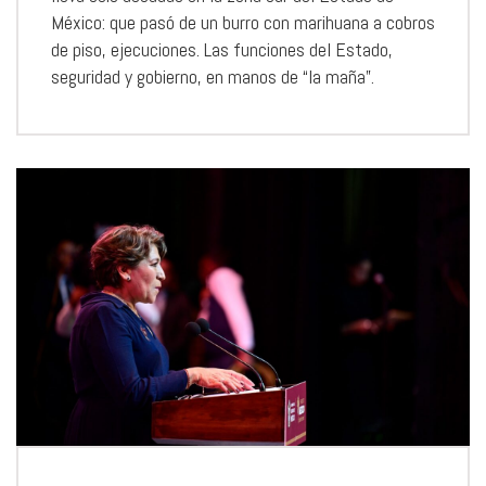
México: que pasó de un burro con marihuana a cobros
de piso, ejecuciones. Las funciones del Estado,
seguridad y gobierno, en manos de “la maña”.