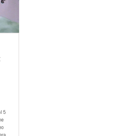
:
l 5
me
eo
era