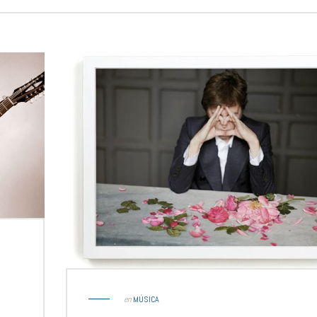
en
MÚSICA