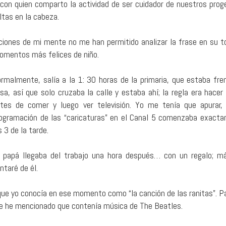
 con quien comparto la actividad de ser cuidador de nuestros proge
ltas en la cabeza.
aciones de mi mente no me han permitido analizar la frase en su to
omentos más felices de niño.
rmalmente, salía a la 1: 30 horas de la primaria, que estaba fre
sa, así que solo cruzaba la calle y estaba ahí; la regla era hacer 
tes de comer y luego ver televisión. Yo me tenía que apurar,
ogramación de las “caricaturas” en el Canal 5 comenzaba exact
s 3 de la tarde.
 papá llegaba del trabajo una hora después… con un regalo; m
ntaré de él.
que yo conocía en ese momento como “la canción de las ranitas”. P
ue he mencionado que contenía música de The Beatles.