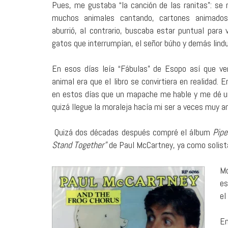
Pues, me gustaba “la canción de las ranitas”: se
muchos animales cantando, cartones animado
aburrió, al contrario, buscaba estar puntual para 
gatos que interrumpían, el señor búho y demás lindu
En esos días leía “Fábulas” de Esopo así que ver
animal era que el libro se convirtiera en realidad. 
en estos días que un mapache me hable y me dé un
quizá llegue la moraleja hacía mi ser a veces muy a
Quizá dos décadas después compré el álbum
Pipe
Stand Together”
de Paul McCartney, ya como solista
Mc
es
el
En