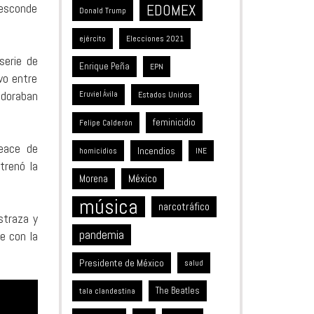
 esconde
EDOMEX
Donald Trump
ejército
Elecciones 2021
serie de
Enrique Peña
EPN
vo entre
adoraban
Estados Unidos
Eruviel Ávila
feminicidio
Felipe Calderón
eace de
Incendios
homicidios
INE
trenó la
México
Morena
música
narcotráfico
straza y
pandemia
e con la
Presidente de México
salud
The Beatles
tala clandestina