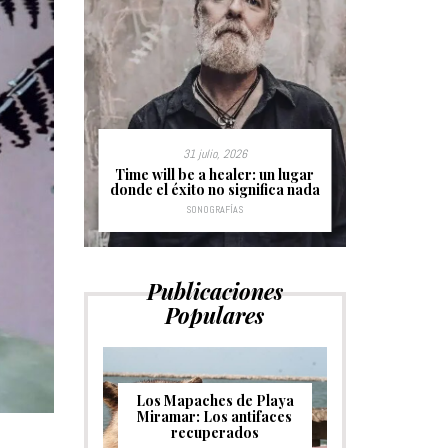
31 julio, 2026
s sin
Time will be a healer: un lugar
Hurdy Gu
donde el éxito no significa nada
c
SONOGRAFÍAS
Publicaciones
Populares
Los Mapaches de Playa
Miramar: Los antifaces
recuperados