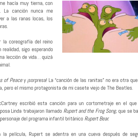
 me hacía muy tierna, con
s. La canción nunca me
ver a las ranas locas, los
ras.
 la coreografía del reino
En realidad, sigo esperando
a lección de vida… quizá
nimal.
s of Peace
y ¡sorpresa! La “canción de las ranitas” no era otra qu
, pero el mismo protagonista de mi casete viejo de The Beatles.
Cartney escribió esta canción para un cortometraje en el que
posa Linda trabajaron llamado
Rupert and the Frog Song
, que se b
 personaje del programa infantil británico
Rupert Bear.
 la película, Rupert se adentra en una cueva después de seg