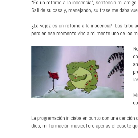
“Es un retorno a la inocencia”, sentenció mi amigo
Salí de su casa y, manejando, su frase me daba vue
¿La vejez es un retorno a la inocencia? Las tribul
pero en ese momento vino a mi mente uno de los m
No
ca
an
pr
la
Mi
co
La programación iniciaba en punto con una canción 
días, mi formación musical era apenas el casete q