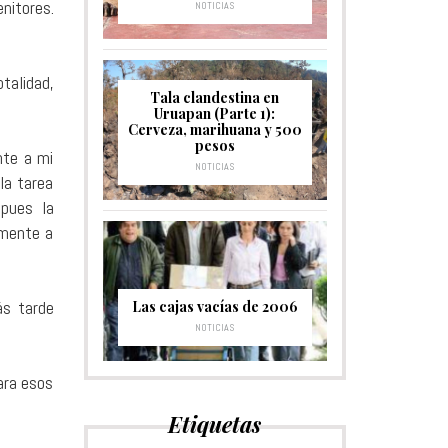
nitores.
NOTICIAS
talidad,
Tala clandestina en
Uruapan (Parte 1):
Cerveza, marihuana y 500
pesos
nte a mi
NOTICIAS
la tarea
 pues la
amente a
ás tarde
Las cajas vacías de 2006
NOTICIAS
ara esos
Etiquetas