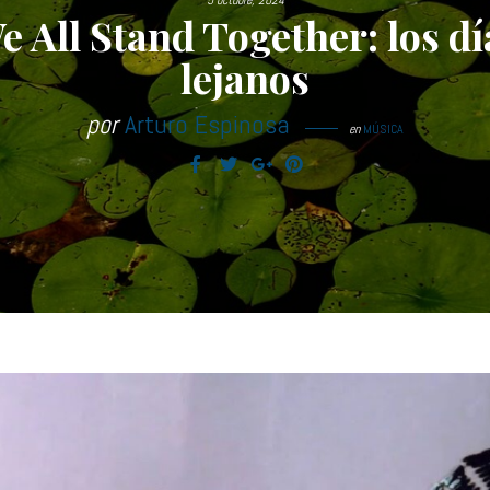
5 octubre, 2024
e All Stand Together: los dí
lejanos
por
Arturo Espinosa
en
MÚSICA