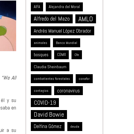
Alejandra del Moral
AIFA
AMLO
Alfredo del Mazo
Andrés Manuel López Obrador
animales
Banco Mundial
bosques
CDMX
Cfe
Claudia Sheinbaum
e
“We All
combatientes forestales
conafor
coronavirus
contagios
 él y su
COVID-19
asaba en
David Bowie
Delfina Gómez
deuda
uir a su