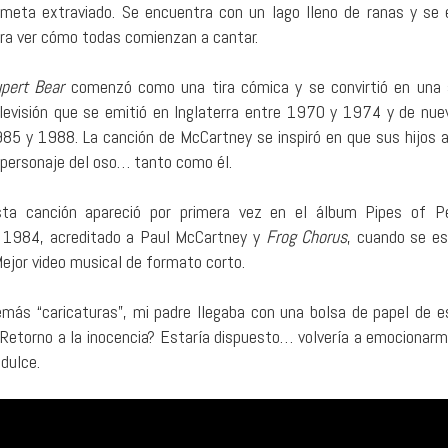
meta extraviado. Se encuentra con un lago lleno de ranas y se
ra ver cómo todas comienzan a cantar.
pert Bear
comenzó como una tira cómica y se convirtió en una 
levisión que se emitió en Inglaterra entre 1970 y 1974 y de nue
85 y 1988. La canción de McCartney se inspiró en que sus hijos 
 personaje del oso… tanto como él.
ta canción apareció por primera vez en el álbum Pipes of P
n 1984, acreditado a Paul McCartney y
Frog Chorus
, cuando se es
jor video musical de formato corto.
más “caricaturas”, mi padre llegaba con una bolsa de papel de e
¿Retorno a la inocencia? Estaría dispuesto… volvería a emocionarm
dulce.