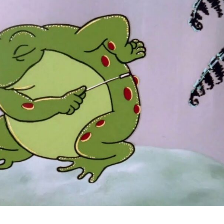
24 julio, 2026
1 agosto, 2026
A 1000 Times: El sonido de la
Santa Fe: pecadore
repetición
nombre
SONOGRAFÍAS
MÚSICA