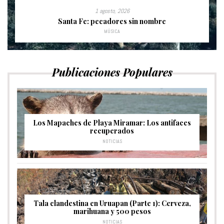
1 agosto, 2026
Santa Fe: pecadores sin nombre
MÚSICA
Publicaciones Populares
Los Mapaches de Playa Miramar: Los antifaces
recuperados
NOTICIAS
Tala clandestina en Uruapan (Parte 1): Cerveza,
marihuana y 500 pesos
NOTICIAS