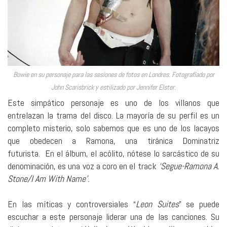
Bowie en su personaje para las sesiones de fotos en Londres. Fotografíado por
John Scarisbrick y estilizado por Jennifer Elster.
Este simpático personaje es uno de los villanos que
entrelazan la trama del disco. La mayoría de su perfil es un
completo misterio, solo sabemos que es uno de los lacayos
que obedecen a Ramona, una tiránica Dominatriz
futurista.
En el álbum, el acólito, nótese lo sarcástico de su
denominación, es una voz a coro en el track
‘Segue-Ramona A.
Stone/I Am With Name’.
En las míticas y controversiales “
Leon Suites
” se puede
escuchar a este personaje liderar una de las canciones. Su