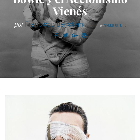
Vienés
por
Francisco Beristain
en
SPEED OF LIFE