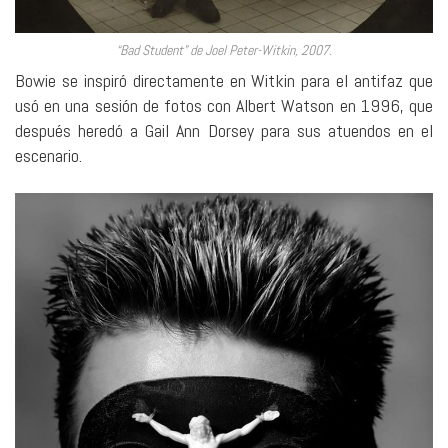
“Bad Student” de Joel Peter-Witkin, 2007.
Bowie se inspiró directamente en Witkin para el antifaz que
usó en una sesión de fotos con Albert Watson en 1996, que
después heredó a Gail Ann Dorsey para sus atuendos en el
escenario.