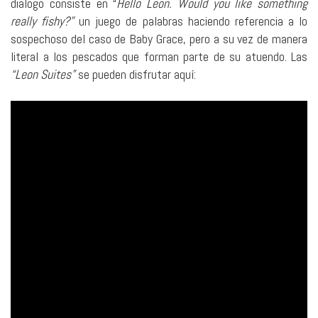
dialogo consiste en “
Hello Leon. Would you like something
really fishy?”
un juego de palabras haciendo referencia a lo
sospechoso del caso de Baby Grace, pero a su vez de manera
literal a los pescados que forman parte de su atuendo. Las
“Leon Suites”
se pueden disfrutar aquí: