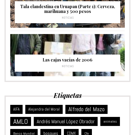
Tala clandestina en Uruapan (Parte 1): Cerveza,
marihuana y 500 pesos
NOTICIAS
Las cajas vacías de 2006
NOTICIAS
Etiquetas
Alfredo del Mazo
Alejandra del Moral
AIFA
AMLO
Andrés Manuel López Obrador
animales
bosques
CDMX
Banco Mundial
Cfe