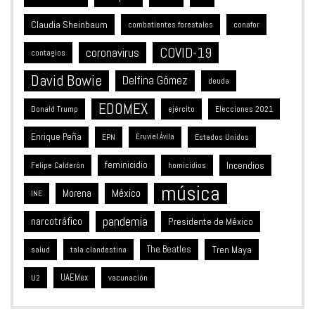
Claudia Sheinbaum
combatientes forestales
conafor
COVID-19
coronavirus
contagios
David Bowie
Delfina Gómez
deuda
EDOMEX
Donald Trump
ejército
Elecciones 2021
Enrique Peña
Estados Unidos
EPN
Eruviel Ávila
feminicidio
Incendios
Felipe Calderón
homicidios
música
México
Morena
INE
pandemia
narcotráfico
Presidente de México
The Beatles
Tren Maya
salud
tala clandestina
UAEMex
vacunación
U2