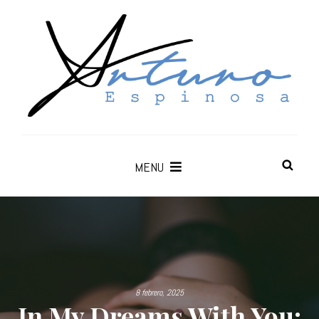
MENU
8 febrero, 2025
In My Dreams With You: