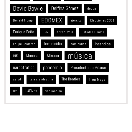
David Bowie
Delfina Gómez
deuda
EDOMEX
Donald Trump
ejército
Elecciones 2021
Enrique Peña
Estados Unidos
EPN
Eruviel Ávila
feminicidio
Incendios
Felipe Calderón
homicidios
música
México
Morena
INE
pandemia
narcotráfico
Presidente de México
The Beatles
Tren Maya
salud
tala clandestina
UAEMex
vacunación
U2