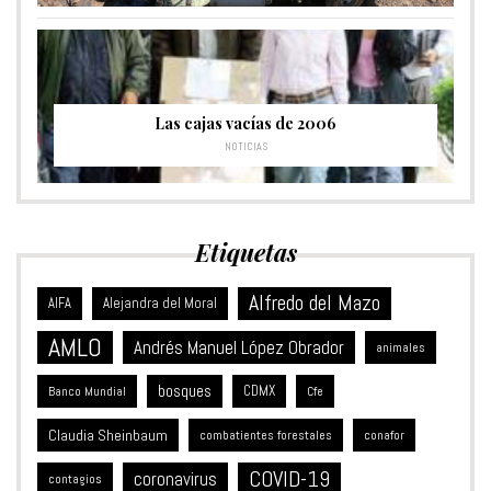
Las cajas vacías de 2006
NOTICIAS
Etiquetas
Alfredo del Mazo
Alejandra del Moral
AIFA
AMLO
Andrés Manuel López Obrador
animales
bosques
CDMX
Banco Mundial
Cfe
Claudia Sheinbaum
combatientes forestales
conafor
COVID-19
coronavirus
contagios