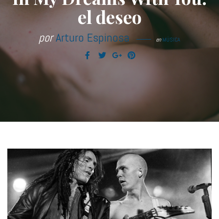
el deseo
por
Arturo Espinosa
en
MÚSICA