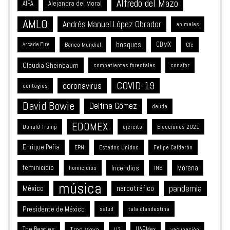
Alfredo del Mazo
Alejandra del Moral
AIFA
AMLO
Andrés Manuel López Obrador
animales
bosques
CDMX
Banco Mundial
Arcade Fire
Cfe
Claudia Sheinbaum
combatientes forestales
conafor
COVID-19
coronavirus
contagios
David Bowie
Delfina Gómez
deuda
EDOMEX
Donald Trump
ejército
Elecciones 2021
Enrique Peña
Estados Unidos
EPN
Felipe Calderón
feminicidio
Incendios
Morena
homicidios
INE
música
México
pandemia
narcotráfico
Presidente de México
salud
tala clandestina
The Beatles
Tren Maya
UAEMex
vacunación
U2