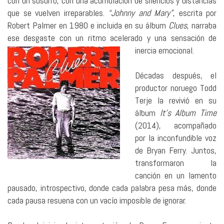
con un susurro, con una acumulación de silencios y distancias
que se vuelven irreparables.
“Johnny and Mary”
, escrita por
Robert Palmer en 1980 e incluida en su álbum
Clues
, narraba
ese desgaste con un ritmo acelerado y una sensación de
inercia emocional.
Décadas después, el
productor noruego Todd
Terje la revivió en su
álbum
It’s Album Time
(2014), acompañado
por la inconfundible voz
de Bryan Ferry. Juntos,
transformaron la
canción en un lamento
pausado, introspectivo, donde cada palabra pesa más, donde
cada pausa resuena con un vacío imposible de ignorar.