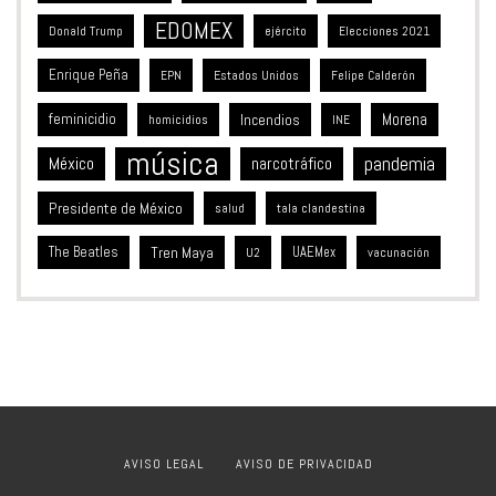
EDOMEX
Donald Trump
ejército
Elecciones 2021
Enrique Peña
Estados Unidos
EPN
Felipe Calderón
feminicidio
Incendios
Morena
homicidios
INE
música
México
pandemia
narcotráfico
Presidente de México
salud
tala clandestina
The Beatles
Tren Maya
UAEMex
vacunación
U2
AVISO LEGAL
AVISO DE PRIVACIDAD