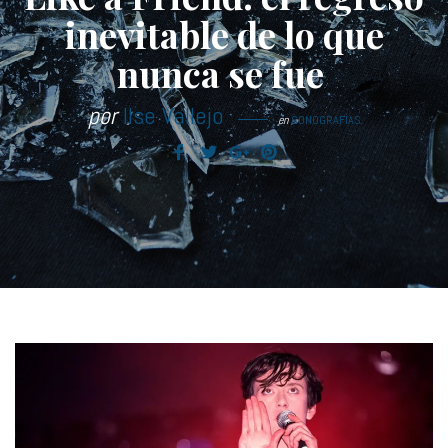
inevitable de lo que
nunca se fue
por
Ilse Vallejo
en
SONOGRAFÍAS