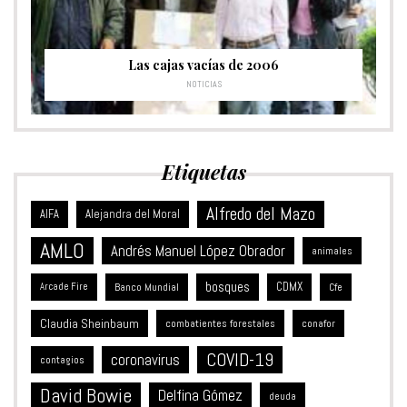
Las cajas vacías de 2006
NOTICIAS
Etiquetas
Alfredo del Mazo
Alejandra del Moral
AIFA
AMLO
Andrés Manuel López Obrador
animales
bosques
CDMX
Banco Mundial
Arcade Fire
Cfe
Claudia Sheinbaum
combatientes forestales
conafor
COVID-19
coronavirus
contagios
David Bowie
Delfina Gómez
deuda