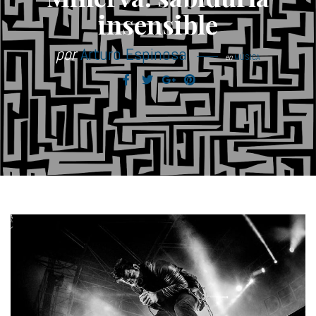
insensible
por
Arturo Espinosa
en
MÚSICA