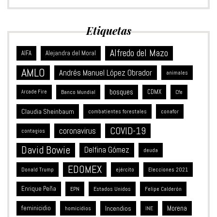
Etiquetas
Alfredo del Mazo
Alejandra del Moral
AIFA
AMLO
Andrés Manuel López Obrador
animales
bosques
CDMX
Banco Mundial
Arcade Fire
Cfe
Claudia Sheinbaum
combatientes forestales
conafor
COVID-19
coronavirus
contagios
David Bowie
Delfina Gómez
deuda
EDOMEX
Donald Trump
ejército
Elecciones 2021
Enrique Peña
Estados Unidos
EPN
Felipe Calderón
feminicidio
Incendios
Morena
homicidios
INE