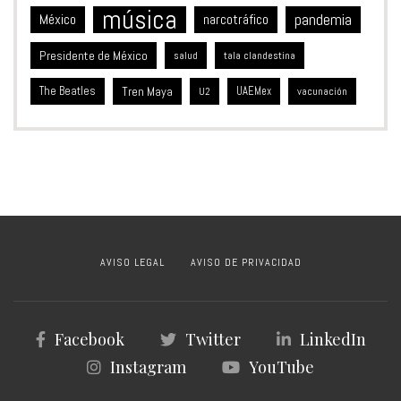
música
México
pandemia
narcotráfico
Presidente de México
salud
tala clandestina
The Beatles
Tren Maya
UAEMex
vacunación
U2
AVISO LEGAL
AVISO DE PRIVACIDAD
Facebook
Twitter
LinkedIn
Instagram
YouTube