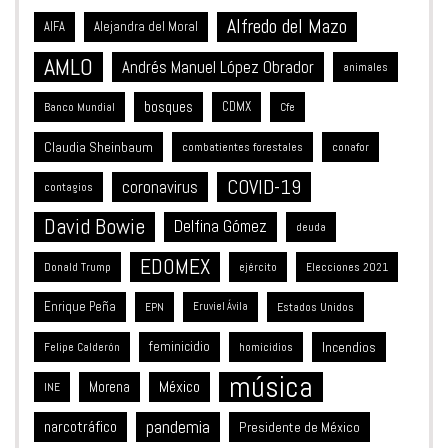
Alfredo del Mazo
Alejandra del Moral
AIFA
AMLO
Andrés Manuel López Obrador
animales
bosques
CDMX
Banco Mundial
Cfe
Claudia Sheinbaum
combatientes forestales
conafor
COVID-19
coronavirus
contagios
David Bowie
Delfina Gómez
deuda
EDOMEX
Donald Trump
ejército
Elecciones 2021
Enrique Peña
Estados Unidos
EPN
Eruviel Ávila
feminicidio
Incendios
Felipe Calderón
homicidios
música
México
Morena
INE
pandemia
narcotráfico
Presidente de México