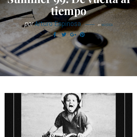
tiempo
por
Arturo Espinosa
en
MÚSICA