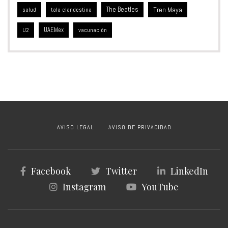
The Beatles
Tren Maya
salud
tala clandestina
UAEMex
vacunación
U2
AVISO LEGAL
AVISO DE PRIVACIDAD
Facebook
Twitter
LinkedIn
Instagram
YouTube