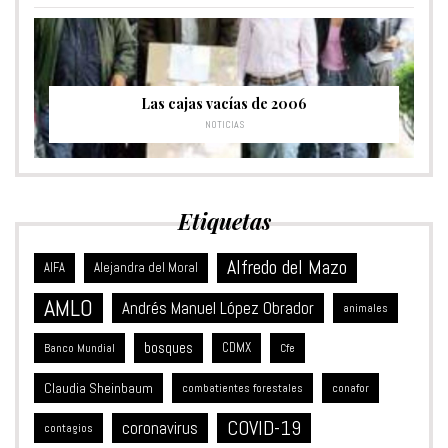
Las cajas vacías de 2006
NOTICIAS
Etiquetas
Alfredo del Mazo
Alejandra del Moral
AIFA
AMLO
Andrés Manuel López Obrador
animales
bosques
CDMX
Banco Mundial
Cfe
Claudia Sheinbaum
combatientes forestales
conafor
COVID-19
coronavirus
contagios