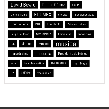
David Bowie
Delfina Gómez
deuda
EDOMEX
Donald Trump
ejército
Elecciones 2021
Enrique Peña
Estados Unidos
EPN
Eruviel Ávila
feminicidio
Incendios
Felipe Calderón
homicidios
música
México
Morena
INE
pandemia
narcotráfico
Presidente de México
The Beatles
Tren Maya
salud
tala clandestina
UAEMex
vacunación
U2