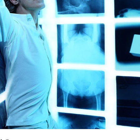
25 julio, 2026
7 agosto, 2026
Hurdy Gurdy Man: mapas de
The Thread: Las Cost
creatividad
Adiós
MÚSICA
SONOGRAFÍAS