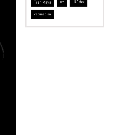
Tren Maya
UAEMex
U2
vacunación