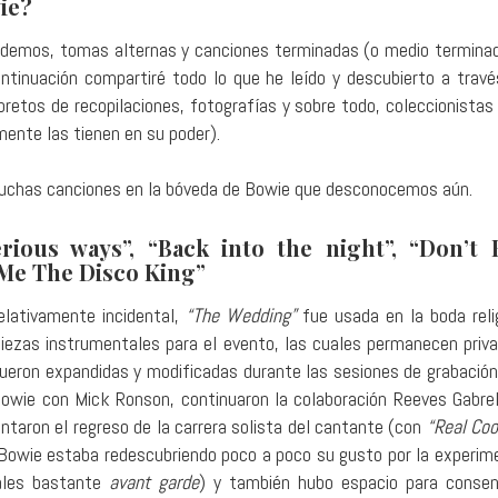
ie?
 de demos, tomas alternas y canciones terminadas (o medio termina
ntinuación compartiré todo lo que he leído y descubierto a travé
libretos de recopilaciones, fotografías y sobre todo, coleccionista
ente las tienen en su poder).
y muchas canciones en la bóveda de Bowie que desconocemos aún.
rious ways”, “Back into the night”, “Don’t
 Me The Disco King”
ativamente incidental,
“The Wedding”
fue usada en la boda reli
ezas instrumentales para el evento, las cuales permanecen priv
ueron expandidas y modificadas durante las sesiones de grabación
 Bowie con Mick Ronson, continuaron la colaboración Reeves Gabrel
entaron el regreso de la carrera solista del cantante (con
“Real Coo
 Bowie estaba redescubriendo poco a poco su gusto por la experim
ales bastante
avant garde
) y también hubo espacio para consen