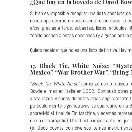
¿Qué hay en la bóveda de David Bow
Si bien es imposible recopilar una lista absoluta
nunca aparecieron en sus discos respectivos, a co
años, gracias a foros, subastas, libros, artículos, 
tenido acceso a estas canciones (y algunos actualm
Quiero recalcar que no es una lista definitiva. Ha
17. Black Tie, White Noise
:
“
Myste
Mexico”, “War Brother War”, “Bring
“Black Tie, White Noise”
comenzó como música rel
Bowie e Iman en Italia en 1992. Compusó otras pi
justa razón. Algunas de estas ideas seguramente f
particularmente significativas ya que reunieron a
sobrevivió el final de Tin Machine, y además repres
como el trampolín). Otro hecho importante es que
(el disco cuenta con diversos temas instrument