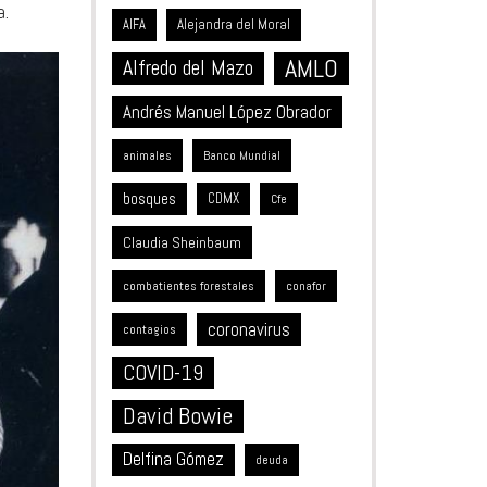
a.
Alejandra del Moral
AIFA
AMLO
Alfredo del Mazo
Andrés Manuel López Obrador
animales
Banco Mundial
bosques
CDMX
Cfe
Claudia Sheinbaum
combatientes forestales
conafor
coronavirus
contagios
COVID-19
David Bowie
Delfina Gómez
deuda