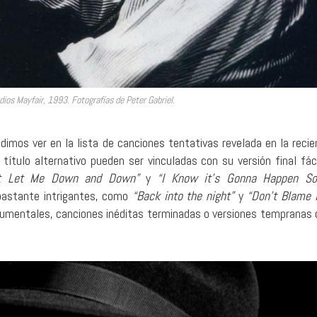
dios Mayfair, 1993. Fotografías de Peter Gabriel.
imos ver en la lista de canciones tentativas revelada en la recie
 título alternativo pueden ser vinculadas con su versión final fác
’t Let Me Down and Down”
y
“I Know it’s Gonna Happen S
bastante intrigantes, como
“Back into the night”
y
“Don’t Blame 
trumentales, canciones inéditas terminadas o versiones tempranas 