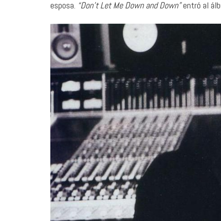
esposa.
“Don’t Let Me Down and Down”
entró al ál