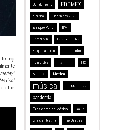
EDOMEX
Donald Trump
ejército
Elecciones 2021
Enrique Peña
EPN
Estados Unidos
Eruviel Ávila
feminicidio
Felipe Calderón
nte caja
Incendios
homicidios
INE
ilmente:
omeday”
,
México
Morena
Mexico”
.
música
narcotráfico
de otras
pandemia
Presidente de México
salud
The Beatles
tala clandestina