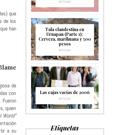
NOTICIAS
das) que
s de los
s que han
Tala clandestina en
Uruapan (Parte 1):
Cerveza, marihuana y 500
pesos
NOTICIAS
 Blame
giosa de
Las cajas vacías de 2006
adas con
NOTICIAS
. Fueron
s, quien
l World”
entación
Etiquetas
tir a su