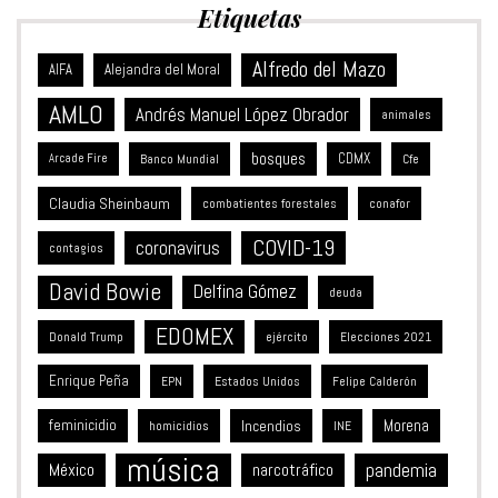
Etiquetas
Alfredo del Mazo
Alejandra del Moral
AIFA
AMLO
Andrés Manuel López Obrador
animales
bosques
CDMX
Banco Mundial
Arcade Fire
Cfe
Claudia Sheinbaum
combatientes forestales
conafor
COVID-19
coronavirus
contagios
David Bowie
Delfina Gómez
deuda
EDOMEX
Donald Trump
ejército
Elecciones 2021
Enrique Peña
Estados Unidos
EPN
Felipe Calderón
feminicidio
Incendios
Morena
homicidios
INE
música
México
pandemia
narcotráfico