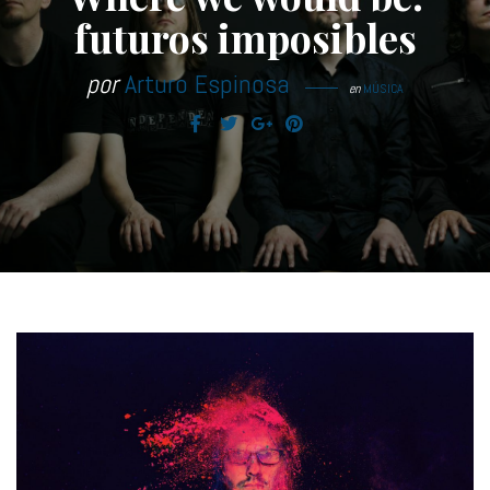
futuros imposibles
por
Arturo Espinosa
en
MÚSICA