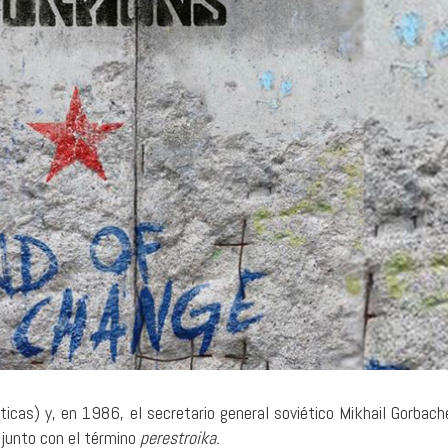
31 julio, 2026
8 agosto, 2026
Time will be a healer: un lugar
Slightly Out of Re
donde el éxito no significa nada
Ligeramente estú
SONOGRAFÍAS
MÚSICA
ticas) y, en 1986, el secretario general soviético Mikhail Gorbach
junto con el término
perestroika.