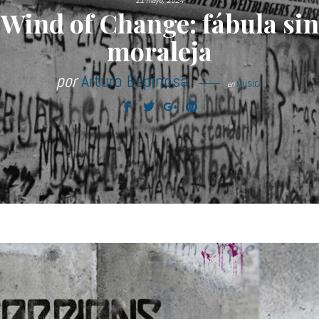
11 mayo, 2024
Wind of Change: fábula sin
moraleja
por
Arturo Espinosa
en
MÚSICA