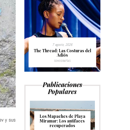
7 agosto, 2026
1
ach:
The Thread: Las Costuras del
Santa F
pidos
Adiós
SONOGRAFÍAS
Publicaciones
Populares
Los Mapaches de Playa
ev y sus
Miramar: Los antifaces
recuperados