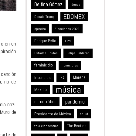
Delfina Gómez
deuda
EDOMEX
Donald Trump
ejército
Elecciones 2021
Enrique Peña
EPN
ro en un
piración
Estados Unidos
Felipe Calderón
feminicidio
homicidios
a canción
Incendios
Morena
INE
a, no de
música
México
pandemia
narcotráfico
ia nazi.
 Muro de
Presidente de México
salud
The Beatles
tala clandestina
parte de