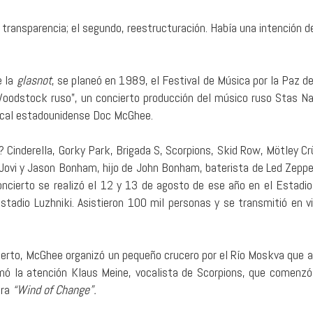
transparencia; el segundo, reestructuración. Había una intención de
e la
glasnot
, se planeó en 1989, el Festival de Música por la Paz d
Woodstock ruso”, un concierto producción del músico ruso Stas Na
cal estadounidense Doc McGhee.
? Cinderella, Gorky Park, Brigada S, Scorpions, Skid Row, Mötley Cr
Jovi y Jason Bonham, hijo de John Bonham, baterista de Led Zeppel
concierto se realizó el 12 y 13 de agosto de ese año en el Estadio
Estadio Luzhniki. Asistieron 100 mil personas y se transmitió en v
cierto, McGhee organizó un pequeño crucero por el Río Moskva que a
mó la atención Klaus Meine, vocalista de Scorpions, que comenzó 
Era
“Wind of Change”.