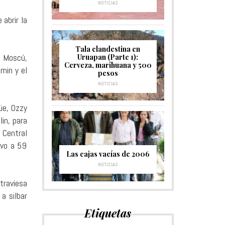
NOTICIAS
 abrir la
Tala clandestina en
e Moscú,
Uruapan (Parte 1):
Cerveza, marihuana y 500
min y el
pesos
NOTICIAS
üe, Ozzy
in, para
 Central
ivo a 59
Las cajas vacías de 2006
NOTICIAS
traviesa
a silbar
Etiquetas