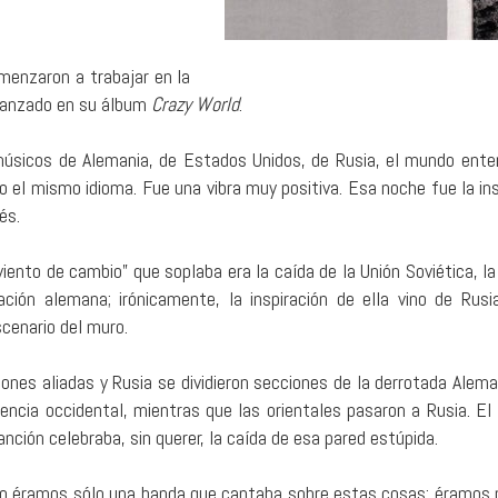
menzaron a trabajar en la
lanzado en su álbum
Crazy World
.
, músicos de Alemania, de Estados Unidos, de Rusia, el mundo ente
 el mismo idioma. Fue una vibra muy positiva. Esa noche fue la ins
és.
viento de cambio” que soplaba era la caída de la Unión Soviética, l
cación alemana; irónicamente, la inspiración de ella vino de Rusi
cenario del muro.
nes aliadas y Rusia se dividieron secciones de la derrotada Aleman
uencia occidental, mientras que las orientales pasaron a Rusia. El
anción celebraba, sin querer, la caída de esa pared estúpida.
o éramos sólo una banda que cantaba sobre estas cosas; éramos 