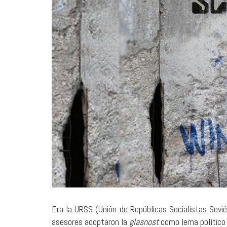
1 agosto, 2026
Santa Fe: pecadores sin
nombre
MÚSICA
Era la URSS (Unión de Repúblicas Socialistas Sovié
asesores adoptaron la
glasnost
como lema político 