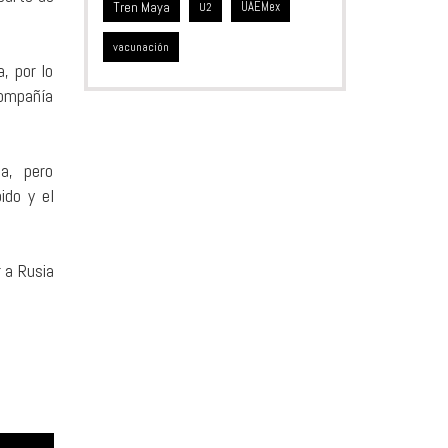
Tren Maya
UAEMex
U2
vacunación
, por lo
compañía
a, pero
ido y el
 a Rusia