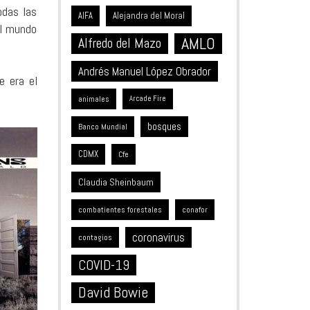
odas las
Alejandra del Moral
AIFA
el mundo
AMLO
Alfredo del Mazo
Andrés Manuel López Obrador
e era el
animales
Arcade Fire
bosques
Banco Mundial
CDMX
Cfe
Claudia Sheinbaum
combatientes forestales
conafor
coronavirus
contagios
COVID-19
David Bowie