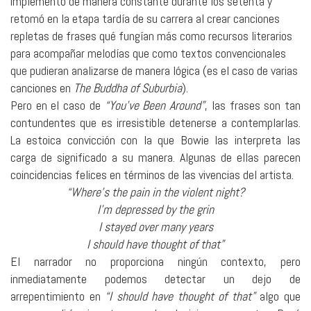
implementó de manera constante durante los setenta y
retomó en la etapa tardía de su carrera al crear canciones
repletas de frases qué fungían más como recursos literarios
para acompañar melodías que como textos convencionales
que pudieran analizarse de manera lógica (es el caso de varias
canciones en
The Buddha of Suburbia
).
Pero en el caso de
“You’ve Been Around”
, las frases son tan
contundentes que es irresistible detenerse a contemplarlas.
La estoica convicción con la que Bowie las interpreta las
carga de significado a su manera. Algunas de ellas parecen
coincidencias felices en términos de las vivencias del artista.
“Where’s the pain in the violent night?
I’m depressed by the grin
I stayed over many years
I should have thought of that”
El narrador no proporciona ningún contexto, pero
inmediatamente podemos detectar un dejo de
arrepentimiento en
“I should have thought of that”
algo que