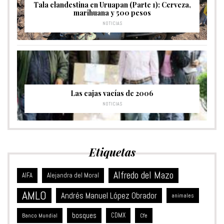
Tala clandestina en Uruapan (Parte 1): Cerveza,
marihuana y 500 pesos
NOTICIAS
Las cajas vacías de 2006
NOTICIAS
Etiquetas
Alfredo del Mazo
Alejandra del Moral
AIFA
AMLO
Andrés Manuel López Obrador
animales
bosques
CDMX
Banco Mundial
Cfe