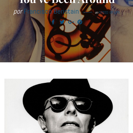
por
Francisco Beristain
en
SPEED OF LIFE