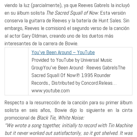
viendo la luz (parcialmente), ya que Reeves Gabrels la incluyó
en su álbum solista
The Sacred Squall of Now
. Esta versión
conserva la guitarra de Reeves y la batería de Hunt Sales. Sin
embargo, Reeves le comisionó el segundo verso de la canción
al actor Gary Oldman, creando uno de los duetos más
interesantes de la carrera de Bowie.
You’ve Been Around – YouTube
Provided to YouTube by Universal Music
GroupYou’ve Been Around · Reeves GabrelsThe
Sacred Squall Of Now℗ 1995 Rounder
Records., Distributed by Concord.Releas…
www.youtube.com
Respecto a la resurrección de la canción para su primer álbum
solista en seis años, Bowie dijo lo siguiente en la cinta
promocional de
Black Tie, White Noise:
“We wrote a song together, initially to record with Tin Machine
but it never worked out satisfactorily, so it got shelved. It was