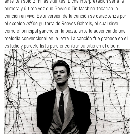
ante tan solo 2 mil asistentes. Dicha interpretación sería la
primera y última vez que Bowie o Tin Machine tocarían la
canción en vivo. Esta versión de la canción se caracteriza por
el excelso
riff
de guitarra de Reeves Gabrels, el cual sirve
como el principal gancho en la pieza, ante la ausencia de una
melodía convencional en la letra. La canción fue grabada en el
estudio y parecía lista para encontrar su sitio en el álbum.