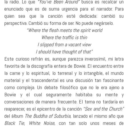
la radio. Lo que
“You’ve Been Around”
busca es recalcar un
enunciado que es de suma urgencia para el narrador. Para
quien sea que la canción esté dedicada: cambió su
perspectiva. Cambió su forma de ser. No puede negárselo.
“Where the flesh meets the spirit world
Where the traffic is thin
I slipped from a vacant view
I should have thought of that”
Este curioso refrán es, aunque parezca inverosímil, mi letra
favorita de la discografía entera de Bowie. El encuentro entre
la carne y lo espiritual, lo terrenal y lo intangible, el mundo
material y el trascendental es una discusión tan fascinante
como compleja. Un debate filosófico que no le era ajeno a
Bowie y el cual seguramente habitaba su mente y
conversaciones de manera frecuente. El tema no tardaría en
reaparecer, es el epicentro de la canción
“Sex and the Church”
del álbum
The Buddha of Suburbia
, lanzado el mismo año que
Black Tie, White Noise
, con tan solo unos meses de