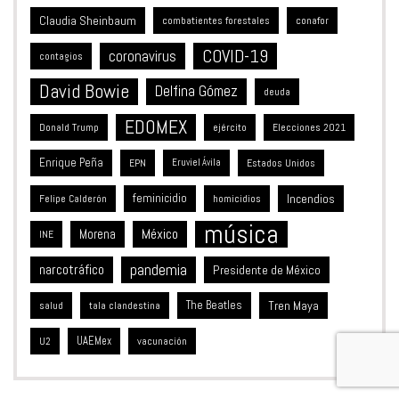
Claudia Sheinbaum
combatientes forestales
conafor
COVID-19
coronavirus
contagios
David Bowie
Delfina Gómez
deuda
EDOMEX
Donald Trump
ejército
Elecciones 2021
Enrique Peña
Estados Unidos
EPN
Eruviel Ávila
feminicidio
Incendios
Felipe Calderón
homicidios
música
México
Morena
INE
pandemia
narcotráfico
Presidente de México
The Beatles
Tren Maya
salud
tala clandestina
UAEMex
vacunación
U2