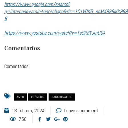
https://www.google.com/search?
q=intercede+amlo+por+chapo&rlz=1C1VDKB_esMX999MX999&o
8
https://www.youtube.com/watch?v=Ts9R8YJmU0A
Comentarios
Comentarios
AMLO
EJÉRCITO
NARCOTRÁFICO
13 febrero, 2024
Leave a comment
750