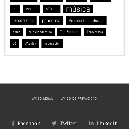
música
México
Morena
INE
pandemia
narcotráfico
Presidente de México
The Beatles
Tren Maya
salud
tala clandestina
UAEMex
vacunación
U2
AVISO LEGAL
AVISO DE PRIVACIDAD
Facebook
Twitter
LinkedIn