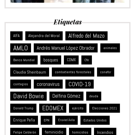
Etiquetas
Alfredo del Mazo
Alejandra del Moral
AIFA
AMLO
Andrés Manuel López Obrador
animales
bosques
CDMX
Banco Mundial
Cfe
Claudia Sheinbaum
combatientes forestales
conafor
COVID-19
coronavirus
contagios
David Bowie
Delfina Gómez
deuda
EDOMEX
Donald Trump
ejército
Elecciones 2021
Enrique Peña
Estados Unidos
EPN
Eruviel Ávila
feminicidio
Incendios
Felipe Calderón
homicidios