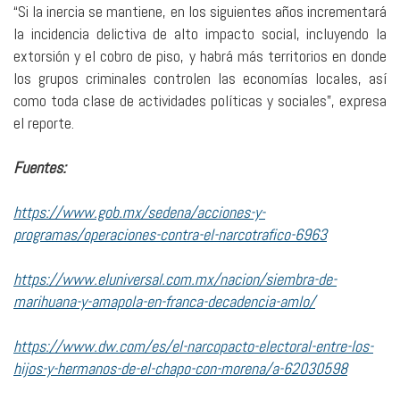
“Si la inercia se mantiene, en los siguientes años incrementará
la incidencia delictiva de alto impacto social, incluyendo la
extorsión y el cobro de piso, y habrá más territorios en donde
los grupos criminales controlen las economías locales, así
como toda clase de actividades políticas y sociales”, expresa
el reporte.
Fuentes:
https://www.gob.mx/sedena/acciones-y-
programas/operaciones-contra-el-narcotrafico-6963
https://www.eluniversal.com.mx/nacion/siembra-de-
marihuana-y-amapola-en-franca-decadencia-amlo/
https://www.dw.com/es/el-narcopacto-electoral-entre-los-
hijos-y-hermanos-de-el-chapo-con-morena/a-62030598