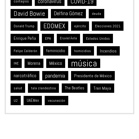
David Bowie
Delfina Gómez
deuda
EDOMEX
Donald Trump
ejército
Elecciones 2021
Enrique Peña
Estados Unidos
EPN
Eruviel Ávila
feminicidio
Incendios
Felipe Calderón
homicidios
música
México
Morena
INE
pandemia
narcotráfico
Presidente de México
The Beatles
Tren Maya
salud
tala clandestina
UAEMex
vacunación
U2