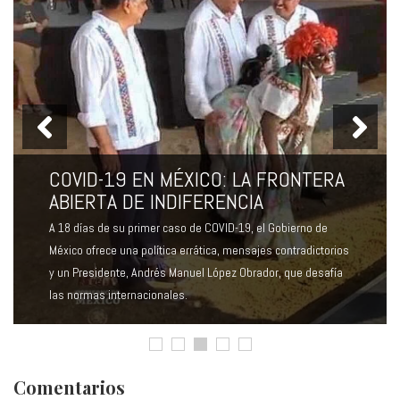
COVID-19 EN MÉXICO: LA FRONTERA
ABIERTA DE INDIFERENCIA
A 18 días de su primer caso de COVID-19, el Gobierno de
COVID-19 EN MÉXICO: LA FRONTERA
México ofrece una política errática, mensajes contradictorios
ABIERTA DE INDIFERENCIA
y un Presidente, Andrés Manuel López Obrador, que desafía
A 18 días de su primer caso de COVID-19, el Gobierno de
las normas internacionales.
México ofrece una política errática, mensajes contradictorios
y un Presidente, Andrés Manuel López Obrador, que desafía
las normas internacionales.
Comentarios