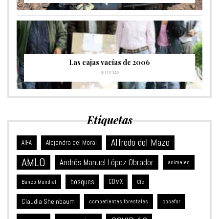
Las cajas vacías de 2006
NOTICIAS
Etiquetas
Alfredo del Mazo
Alejandra del Moral
AIFA
AMLO
Andrés Manuel López Obrador
animales
bosques
CDMX
Banco Mundial
Cfe
Claudia Sheinbaum
combatientes forestales
conafor
COVID-19
coronavirus
contagios