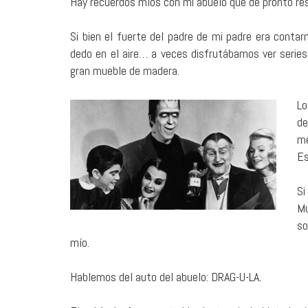
Hay recuerdos míos con mi abuelo que de pronto re
Si bien el fuerte del padre de mi padre era conta
dedo en el aire… a veces disfrutábamos ver series
gran mueble de madera.
Lo
de
me
Es
Si
Mu
so
mío.
Hablemos del auto del abuelo: DRAG-U-LA.