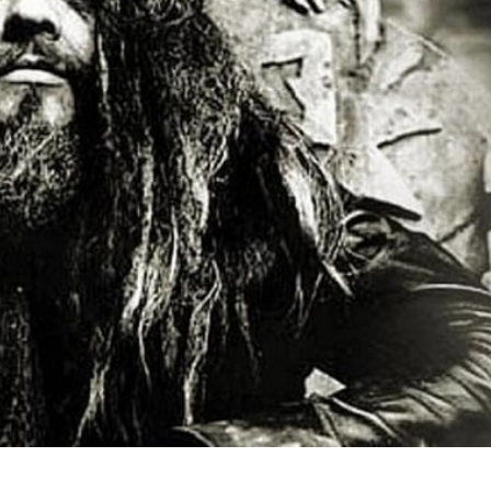
24 julio, 2026
1 agosto, 2026
A 1000 Times: El sonido de la
Santa Fe: pecadore
repetición
nombre
SONOGRAFÍAS
MÚSICA