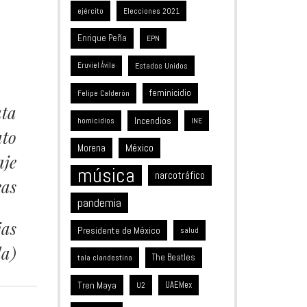
ejército
Elecciones 2021
Enrique Peña
EPN
Estados Unidos
Eruviel Ávila
feminicidio
Felipe Calderón
ata
Incendios
homicidios
INE
ato
México
Morena
aje
música
narcotráfico
eas
pandemia
jas
Presidente de México
salud
la)
The Beatles
tala clandestina
Tren Maya
UAEMex
U2