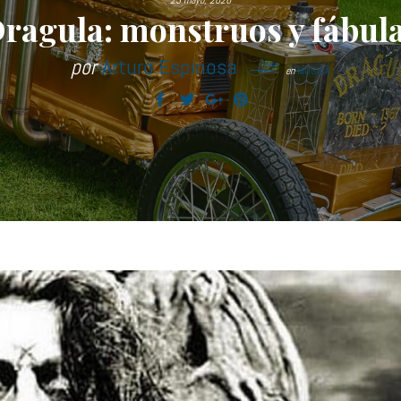
23 mayo, 2026
ragula: monstruos y fábul
por
Arturo Espinosa
en
MÚSICA