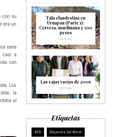
e con su
Tala clandestina en
Uruapan (Parte 1):
e era un
Cerveza, marihuana y 500
pesos
NOTICIAS
na serie
 casi a
pías con
Las cajas vacías de 2006
dia; Los
NOTICIAS
ddie, la
rdaba al
Etiquetas
Alejandra del Moral
AIFA