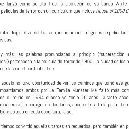
e lanzó como solista tras la disolución de su banda White 
 películas de terror, con un currículum que incluye
House of 1000 C
mbie dirigió el video él mismo, incorporando imágenes de películas 
ásicas.
y más: las palabras pronunciadas al principio (“superstición,
los”) pertenecen a la película de terror de 1960, La ciudad de los 
nde las dice Christopher Lee.
 abuelo no tuvo oportunidad de ver los caminos que tomó ese g
mpartíamos ambos por La Familia Munster. Me faltó más comp
es él murió en 1994 cuando yo tenía 18 años. Durante años
mpañero al ir conmigo a todos lados, aunque le faltó la parte de re
biera estado en cada cobertura, lo sé.
 tiempo convirtió aquellas tardes en recuerdos, pero también en 