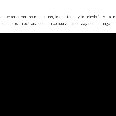
 ese amor por los monstruos, las historias y la televisión vieja, 
cada obsesión extraña que aún conservo, sigue viajando conmigo.