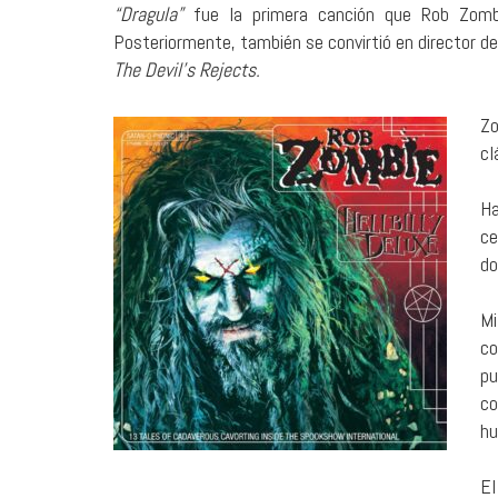
“Dragula”
fue la primera canción que Rob Zombi
Posteriormente, también se convirtió en director de
The Devil’s Rejects.
Zo
cl
Ha
ce
do
Mi
co
pu
co
hu
El