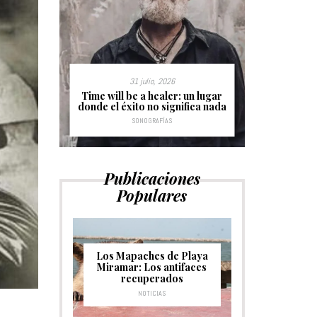
31 julio, 2026
s sin
Time will be a healer: un lugar
Hurdy Gu
donde el éxito no significa nada
c
SONOGRAFÍAS
Publicaciones
Populares
Los Mapaches de Playa
Miramar: Los antifaces
recuperados
NOTICIAS