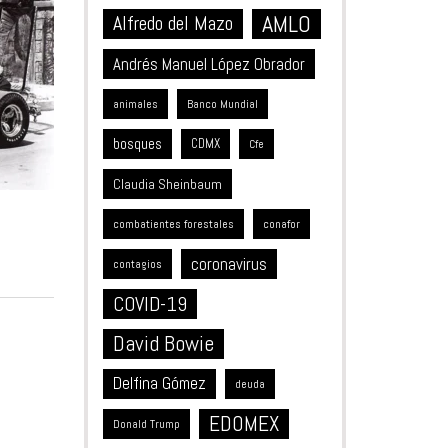
AMLO
Alfredo del Mazo
Andrés Manuel López Obrador
animales
Banco Mundial
bosques
CDMX
Cfe
Claudia Sheinbaum
combatientes forestales
conafor
coronavirus
contagios
COVID-19
David Bowie
Delfina Gómez
deuda
EDOMEX
Donald Trump