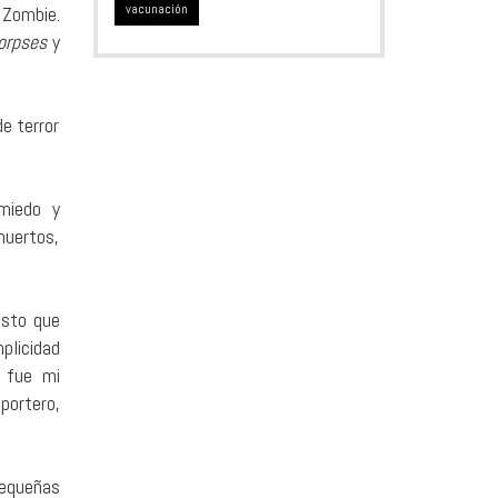
vacunación
Zombie.
orpses
y
de terror
 miedo y
muertos,
usto que
licidad
 fue mi
portero,
pequeñas