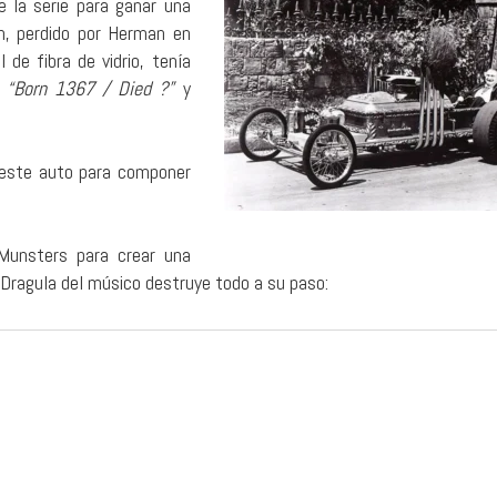
e la serie para ganar una
h, perdido por Herman en
de fibra de vidrio, tenía
n
“Born 1367 / Died ?”
y
 este auto para componer
Munsters para crear una
 Dragula del músico destruye todo a su paso: