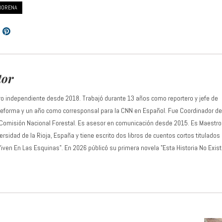
MORENA
tor
ro independiente desde 2018. Trabajó durante 13 años como reportero y jefe de
 Reforma y un año como corresponsal para la CNN en Español. Fue Coordinador de
 Comisión Nacional Forestal. Es asesor en comunicación desde 2015. Es Maestro
rsidad de la Rioja, España y tiene escrito dos libros de cuentos cortos titulados
Viven En Las Esquinas". En 2026 públicó su primera novela "Esta Historia No Exist