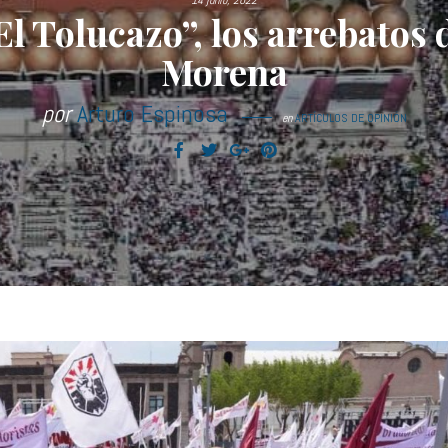
14 junio, 2022
El Tolucazo”, los arrebatos 
Morena
por
Arturo Espinosa
en
ARTÍCULOS DE OPINIÓN