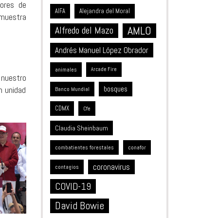
dores de
Alejandra del Moral
AIFA
 muestra
AMLO
Alfredo del Mazo
Andrés Manuel López Obrador
animales
Arcade Fire
 nuestro
bosques
n unidad
Banco Mundial
CDMX
Cfe
Claudia Sheinbaum
combatientes forestales
conafor
coronavirus
contagios
COVID-19
David Bowie