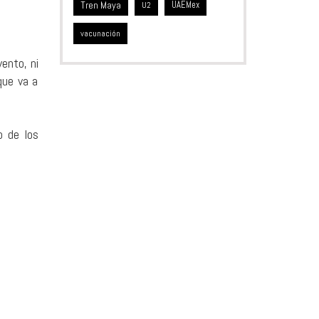
Tren Maya
UAEMex
U2
vacunación
vento, ni
que va a
o de los