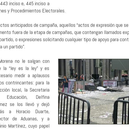
443 inciso e, 445 inciso a
iones y Procedimientos Electorales.
 actos anticipados de campaña, aquellos “actos de expresión que se
momento fuera de la etapa de campañas, que contengan llamados ex
partido, o expresiones solicitando cualquier tipo de apoyo para con
a un partido”.
Morena no le salgan con
e la “ley es la ley” y es
cesario medir a aplausos
os contrincantes: para la
cción local, la Secretaria
 Educación, Delfina
mez se los llevó y dejó
rás a Horacio Duarte,
rector de Aduanas, y a
inio Martínez, cuyo papel