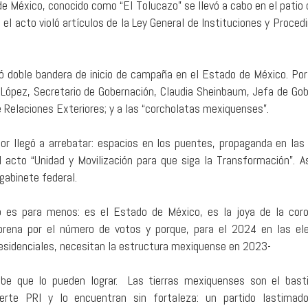
e México, conocido como “El Tolucazo” se llevó a cabo en el patio 
el acto violó artículos de la Ley General de Instituciones y Proced
ó doble bandera de inicio de campaña en el Estado de México. Por
 López, Secretario de Gobernación, Claudia Sheinbaum, Jefa de Gob
e Relaciones Exteriores; y a las “corcholatas mexiquenses”.
r llegó a arrebatar: espacios en los puentes, propaganda en las 
acto “Unidad y Movilización para que siga la Transformación”. As
gabinete federal.
 es para menos: es el Estado de México, es la joya de la cor
rena por el número de votos y porque, para el 2024 en las el
esidenciales, necesitan la estructura mexiquense en 2023-
be que lo pueden lograr. Las tierras mexiquenses son el bas
erte PRI y lo encuentran sin fortaleza: un partido lastimad