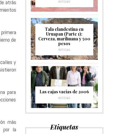
de atrás
NOTICIAS
imientos
Tala clandestina en
 primera
Uruapan (Parte 1):
Cerveza, marihuana y 500
ierno de
pesos
NOTICIAS
calles y
istieron
ona para
Las cajas vacías de 2006
NOTICIAS
ecciones
tión más
Etiquetas
o por la