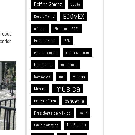
Delfina Gómez
deuda
EDOMEX
Donald Trump
ejército
Elecciones 2021
presos
tender
Enrique Peña
EPN
Estados Unidos
Felipe Calderón
feminicidio
homicidios
Incendios
Morena
INE
música
México
pandemia
narcotráfico
Presidente de México
salud
The Beatles
tala clandestina