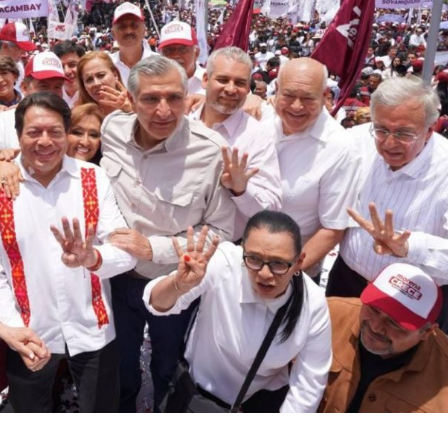
31 julio, 2026
8 agosto, 2026
Time will be a healer: un lugar
Slightly Out of Re
donde el éxito no significa nada
Ligeramente estú
SONOGRAFÍAS
MÚSICA