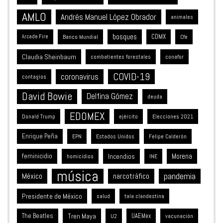
AMLO
Andrés Manuel López Obrador
animales
bosques
CDMX
Banco Mundial
Arcade Fire
Cfe
Claudia Sheinbaum
combatientes forestales
conafor
COVID-19
coronavirus
contagios
David Bowie
Delfina Gómez
deuda
EDOMEX
Donald Trump
ejército
Elecciones 2021
Enrique Peña
Estados Unidos
EPN
Felipe Calderón
feminicidio
Incendios
Morena
homicidios
INE
música
México
pandemia
narcotráfico
Presidente de México
salud
tala clandestina
The Beatles
Tren Maya
UAEMex
vacunación
U2