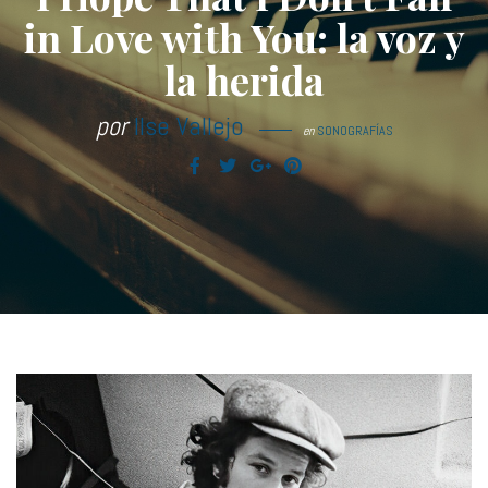
in Love with You: la voz y
la herida
por
Ilse Vallejo
en
SONOGRAFÍAS