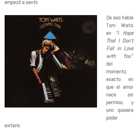
empezó a sentir.
De eso habla
Tom Waits
en
“I Hope
That I Don’t
Fall in Love
with You”
:
del
momento
exacto en
que el amor
nace sin
permiso, y
uno quisiera
poder
evitarlo.