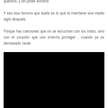
quererlo, y sin poder evitarlo.
Y eso esa ternura que duele es lo que la mantiene viva medio
siglo después.
Porque hay canciones que no se escuchan con los oídos, sino
con el corazón que uno intenta proteger… cuando ya es
demasiado tarde.