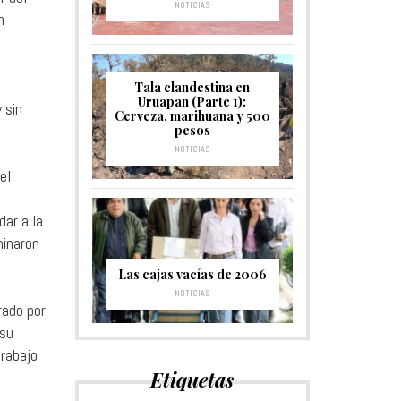
NOTICIAS
n
Tala clandestina en
Uruapan (Parte 1):
 sin
Cerveza, marihuana y 500
pesos
NOTICIAS
el
dar a la
minaron
Las cajas vacías de 2006
NOTICIAS
rado por
 su
trabajo
Etiquetas