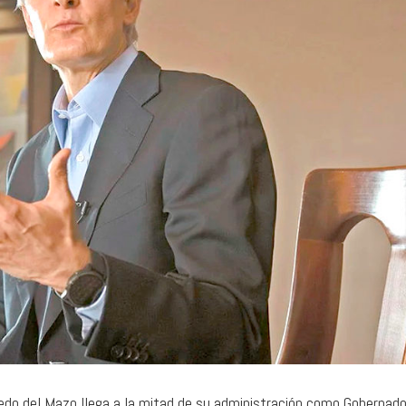
25 julio, 2026
7 agosto, 2026
Hurdy Gurdy Man: mapas de
The Thread: Las Cost
creatividad
Adiós
MÚSICA
SONOGRAFÍAS
redo del Mazo llega a la mitad de su administración como Gobernado