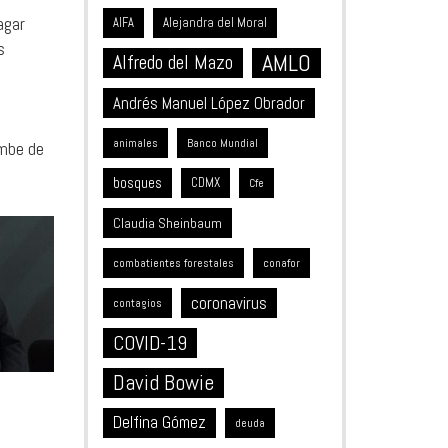
agar
Alejandra del Moral
AIFA
s
AMLO
Alfredo del Mazo
Andrés Manuel López Obrador
animales
Banco Mundial
umbe de
bosques
CDMX
Cfe
Claudia Sheinbaum
combatientes forestales
conafor
coronavirus
contagios
COVID-19
David Bowie
Delfina Gómez
deuda