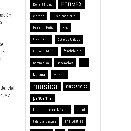
EDOMEX
Donald Trump
uación
ejército
Elecciones 2021
la
Enrique Peña
EPN
Estados Unidos
Eruviel Ávila
del
. Su
feminicidio
Felipe Calderón
l
Incendios
homicidios
INE
México
Morena
música
narcotráfico
dencial.
o, y a
pandemia
Presidente de México
salud
The Beatles
tala clandestina