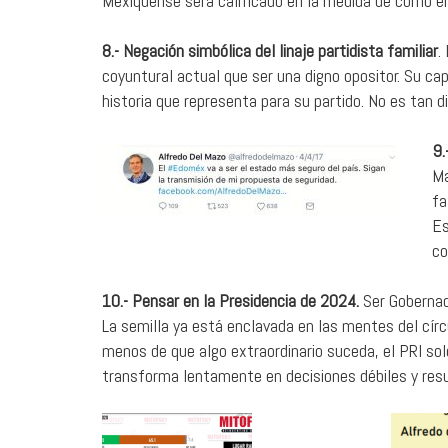
Mexiquense será calificado en la medida de cómo en
8.- Negación simbólica del linaje partidista familiar
.
coyuntural actual que ser una digno opositor. Su capi
historia que representa para su partido. No es tan di
9.
Ma
fa
Es
co
10.- Pensar en la Presidencia de 2024.
Ser Gobernado
La semilla ya está enclavada en las mentes del círc
menos de que algo extraordinario suceda, el PRI sol
transforma lentamente en decisiones débiles y resu