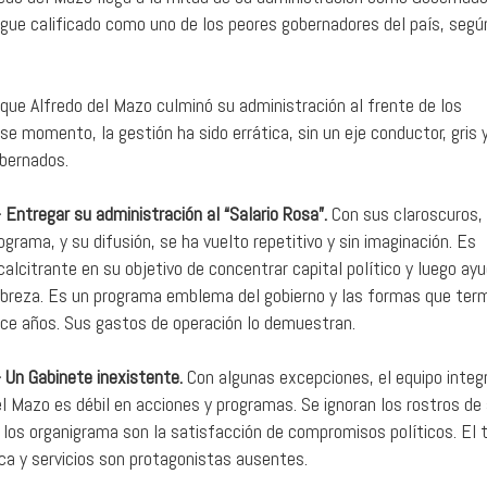
igue calificado como uno de los peores gobernadores del país, segú
que Alfredo del Mazo culminó su administración al frente de los
e momento, la gestión ha sido errática, sin un eje conductor, gris y
obernados.
- Entregar su administración al “Salario Rosa”.
Con sus claroscuros, 
ograma, y su difusión, se ha vuelto repetitivo y sin imaginación. Es
calcitrante en su objetivo de concentrar capital político y luego ayu
breza. Es un programa emblema del gobierno y las formas que ter
ce años. Sus gastos de operación lo demuestran.
- Un Gabinete inexistente.
Con algunas excepciones, el equipo integ
l Mazo es débil en acciones y programas. Se ignoran los rostros de
 los organigrama son la satisfacción de compromisos políticos. El 
ica y servicios son protagonistas ausentes.