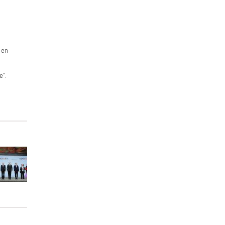
 en
e".