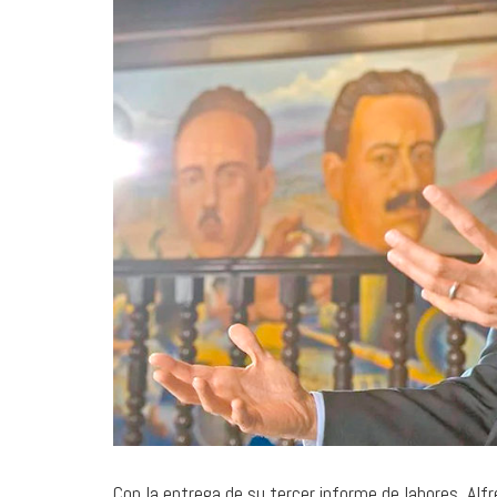
31 julio, 2026
Time will be a healer: un lugar
donde el éxito no significa nada
SONOGRAFÍAS
Con la entrega de su tercer informe de labores, Alf