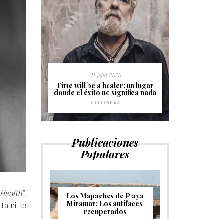
31 julio, 2026
s sin
Time will be a healer: un lugar
Hurdy Gu
donde el éxito no significa nada
c
SONOGRAFÍAS
Publicaciones
Populares
Health”
,
Los Mapaches de Playa
Miramar: Los antifaces
ta ni te
recuperados