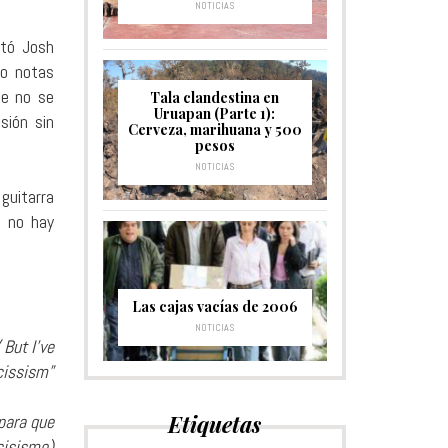
NOTICIAS
ntó Josh
do notas
ue no se
Tala clandestina en
Uruapan (Parte 1):
sión sin
Cerveza, marihuana y 500
pesos
NOTICIAS
guitarra
, no hay
Las cajas vacías de 2006
NOTICIAS
 But I’ve
rcissism”
Etiquetas
 para que
cisismo)