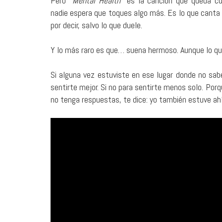
Pero
“Mental Health”
es la canción que queda cu
nadie espera que toques algo más. Es lo que cant
por decir, salvo lo que duele.
Y lo más raro es que… suena hermoso. Aunque lo que
Si alguna vez estuviste en ese lugar donde no sa
sentirte mejor. Si no para sentirte menos solo. Por
no tenga respuestas, te dice: yo también estuve ah