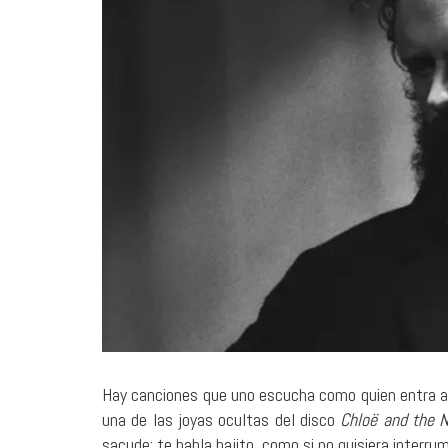
25 julio, 2026
Hurdy Gurdy Man: mapas de
creatividad
MÚSICA
Hay canciones que uno escucha como quien entra a u
una de las joyas ocultas del disco
Chloë and the 
sacude: te habla bajito, como si no quisiera interrum