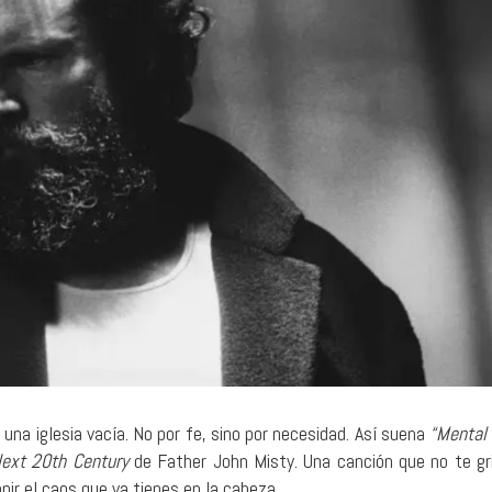
24 julio, 2026
1 agosto, 2026
A 1000 Times: El sonido de la
Santa Fe: pecadore
repetición
nombre
SONOGRAFÍAS
MÚSICA
na iglesia vacía. No por fe, sino por necesidad. Así suena
“Mental 
Next 20th Century
de Father John Misty. Una canción que no te gri
pir el caos que ya tienes en la cabeza.