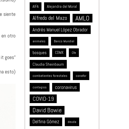
Alejandra del Moral
AIFA
e siente
AMLO
Alfredo del Mazo
Andrés Manuel López Obrador
 en otro
animales
Banco Mundial
bosques
CDMX
Cfe
 it goes”
Claudia Sheinbaum
na esto)
combatientes forestales
conafor
coronavirus
contagios
COVID-19
David Bowie
Delfina Gómez
deuda