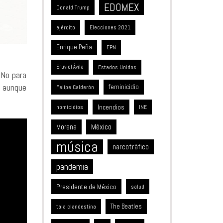
EDOMEX
Donald Trump
ejército
Elecciones 2021
Enrique Peña
EPN
Estados Unidos
Eruviel Ávila
 No para
, aunque
feminicidio
Felipe Calderón
Incendios
homicidios
INE
México
Morena
música
narcotráfico
pandemia
Presidente de México
salud
The Beatles
tala clandestina