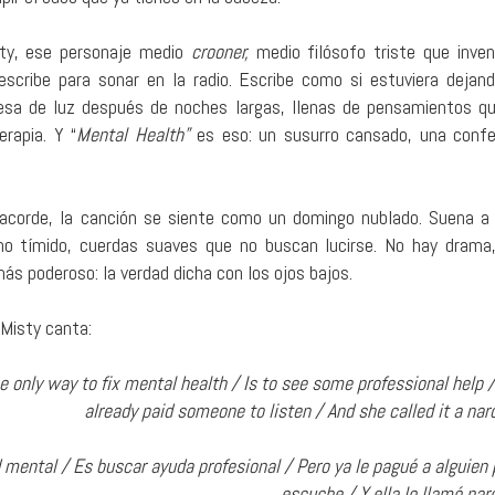
ty, ese personaje medio
crooner,
medio filósofo triste que inve
scribe para sonar en la radio. Escribe como si estuviera dejan
esa de luz después de noches largas, llenas de pensamientos q
erapia. Y “
Mental Health”
es eso: un susurro cansado, una confe
acorde, la canción se siente como un domingo nublado. Suena a 
ano tímido, cuerdas suaves que no buscan lucirse. No hay drama
más poderoso: la verdad dicha con los ojos bajos.
Misty canta:
e only way to fix mental health / Is to see some professional help /
already paid someone to listen / And she called it a na
d mental / Es buscar ayuda profesional / Pero ya le pagué a alguien
escuche / Y ella lo llamó nar