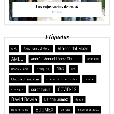
Las cajas vacías de 2006
NOTICIAS
Etiquetas
Alfredo del Mazo
Alejandra del Moral
AIFA
AMLO
Andrés Manuel López Obrador
animales
bosques
CDMX
Banco Mundial
Cfe
Claudia Sheinbaum
combatientes forestales
conafor
COVID-19
coronavirus
contagios
David Bowie
Delfina Gómez
deuda
EDOMEX
Donald Trump
ejército
Elecciones 2021