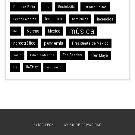
Enrique Peña
Estados Unidos
EPN
Eruviel Ávila
feminicidio
Incendios
Felipe Calderón
homicidios
música
México
Morena
INE
pandemia
narcotráfico
Presidente de México
The Beatles
Tren Maya
salud
tala clandestina
UAEMex
vacunación
U2
AVISO LEGAL
AVISO DE PRIVACIDAD