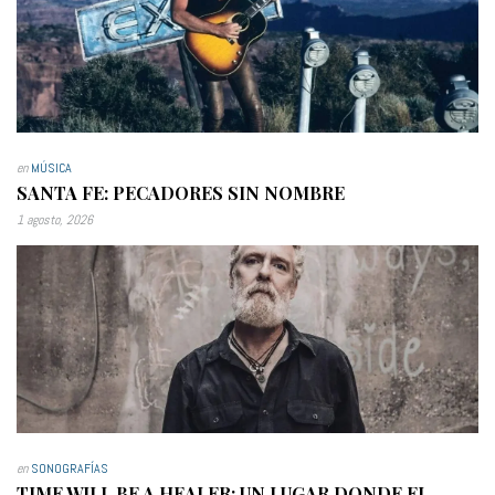
en
MÚSICA
SANTA FE: PECADORES SIN NOMBRE
1 agosto, 2026
en
SONOGRAFÍAS
TIME WILL BE A HEALER: UN LUGAR DONDE EL