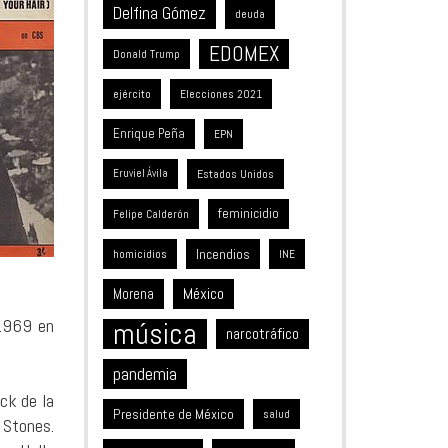
Delfina Gómez
deuda
EDOMEX
Donald Trump
ejército
Elecciones 2021
Enrique Peña
EPN
Estados Unidos
Eruviel Ávila
feminicidio
Felipe Calderón
Incendios
homicidios
INE
México
Morena
 1969 en
música
narcotráfico
pandemia
ck de la
Presidente de México
salud
 Stones.