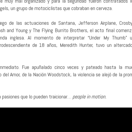
e muy mal organizado y para la seguridad fueron contratados l
gels, un grupo de motociclistas que cobraban en cerveza.
ego de las actuaciones de Santana, Jefferson Airplane, Crosby,
sh and Young y The Flying Burrito Brothers, el acto final comenz
nda inglesa. Al momento de interpretar “Under My Thumb” u
rodescendiente de 18 años, Meredith Hunter, tuvo un altercad
inmediato. Fue apuñalado cinco veces y pateado hasta la mue
no del Amor, de la Nación Woodstock, la violencia se alejó de la pr
n pasiones que lo pueden traicionar…
people in motion.