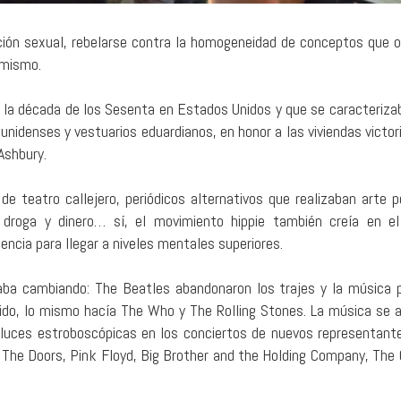
ción sexual, rebelarse contra la homogeneidad de conceptos que o
umismo.
 la década de los Sesenta en Estados Unidos y que se caracterizab
ounidenses y vestuarios eduardianos, en honor a las viviendas victo
Ashbury.
e teatro callejero, periódicos alternativos que realizaban arte po
 droga y dinero… sí, el movimiento hippie también creía en e
iencia para llegar a niveles mentales superiores.
aba cambiando: The Beatles abandonaron los trajes y la música 
nido, lo mismo hacía The Who y The Rolling Stones. La música se 
 luces estroboscópicas en los conciertos de nuevos representan
, The Doors, Pink Floyd, Big Brother and the Holding Company, The 