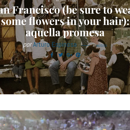
10 junio, 2023
an Francisco (be sure to we
some flowers in your hair):
aquella promesa
por
Arturo Espinosa
en
MÚSICA