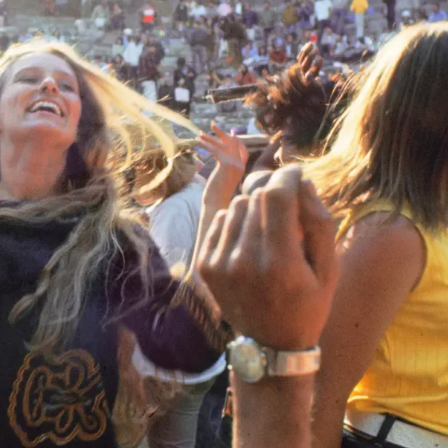
24 julio, 2026
1 agosto, 2026
A 1000 Times: El sonido de la
Santa Fe: pecadore
repetición
nombre
SONOGRAFÍAS
MÚSICA