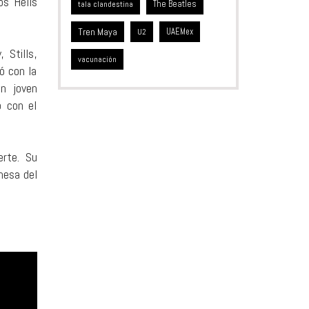
os Hells
The Beatles
tala clandestina
Tren Maya
UAEMex
U2
 Stills,
vacunación
ó con la
n joven
o con el
rte. Su
omesa del