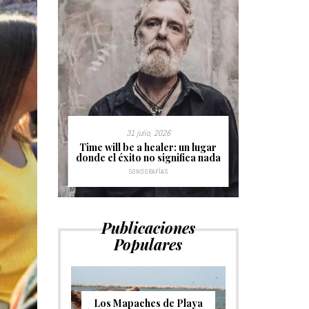
31 julio, 2026
s sin
Time will be a healer: un lugar
Hurdy Gu
donde el éxito no significa nada
c
SONOGRAFÍAS
Publicaciones
Populares
Los Mapaches de Playa