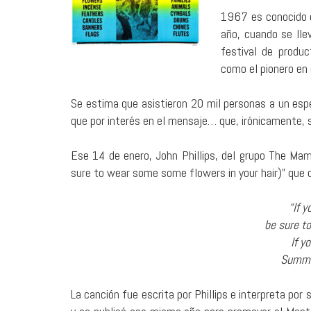
1967 es conocido c
año, cuando se lle
festival de produc
como el pionero en 
Se estima que asistieron 20 mil personas a un esp
que por interés en el mensaje… que, irónicamente, 
Ese 14 de enero, John Phillips, del grupo The Mam
sure to wear some some flowers in your hair)” que 
“If 
be sure t
If y
Summer
La canción fue escrita por Phillips e interpreta po