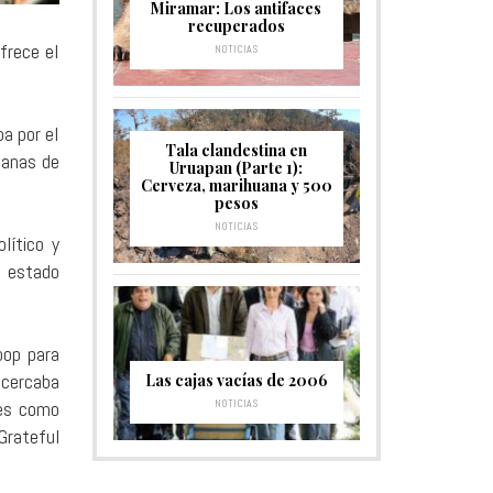
Miramar: Los antifaces
recuperados
frece el
NOTICIAS
a por el
Tala clandestina en
rianas de
Uruapan (Parte 1):
Cerveza, marihuana y 500
pesos
NOTICIAS
lítico y
l estado
pop para
acercaba
Las cajas vacías de 2006
NOTICIAS
tes como
Grateful