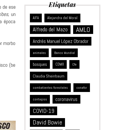
Etiquetas
o de ese
ibes
, un
Alejandra del Moral
AIFA
la época
AMLO
Alfredo del Mazo
Andrés Manuel López Obrador
or morbo
animales
Banco Mundial
bosques
isco (be
CDMX
Cfe
Claudia Sheinbaum
combatientes forestales
conafor
coronavirus
contagios
COVID-19
David Bowie