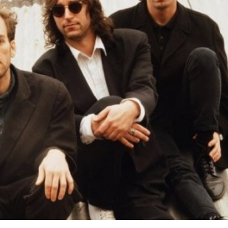
24 julio, 2026
1 agosto, 2026
A 1000 Times: El sonido de la
Santa Fe: pecadore
repetición
nombre
SONOGRAFÍAS
MÚSICA