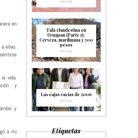
NOTICIAS
anera en
Tala clandestina en
Uruapan (Parte 1):
Cerveza, marihuana y 500
pesos
a ellas.
NOTICIAS
sentirse
la vida.
ación… y
Las cajas vacías de 2006
NOTICIAS
cambio y
Etiquetas
egó a mí