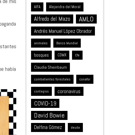
a de mis
Alejandra del Moral
AIFA
AMLO
Alfredo del Mazo
opaganda
Andrés Manuel López Obrador
animales
Banco Mundial
estantes
bosques
CDMX
Cfe
Claudia Sheinbaum
pe había
combatientes forestales
conafor
coronavirus
contagios
COVID-19
David Bowie
Delfina Gómez
deuda