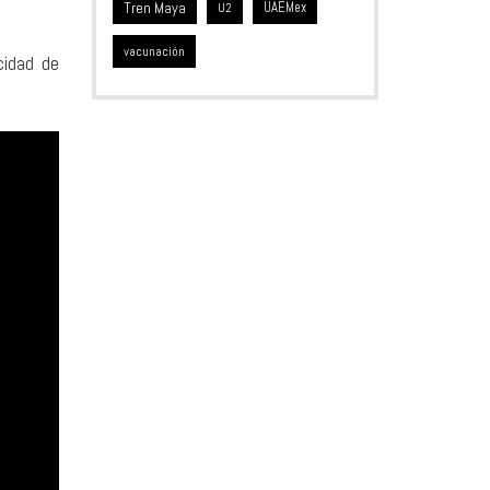
Tren Maya
UAEMex
U2
vacunación
cidad de