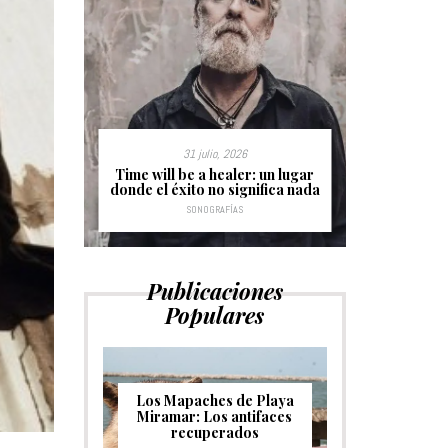
31 julio, 2026
s sin
Time will be a healer: un lugar
Hurdy Gu
donde el éxito no significa nada
c
SONOGRAFÍAS
Publicaciones
Populares
Los Mapaches de Playa
Miramar: Los antifaces
recuperados