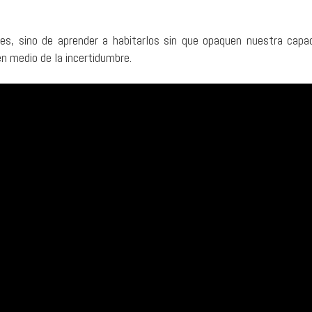
ades, sino de aprender a habitarlos sin que opaquen nuestra capa
en medio de la incertidumbre.