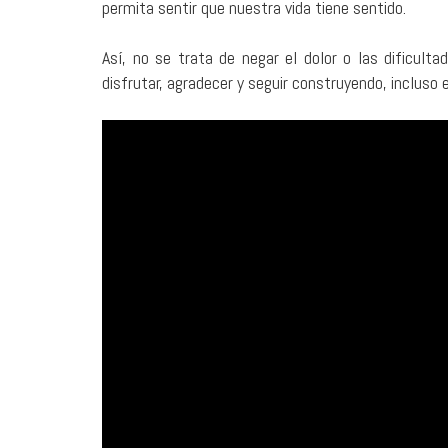
permita sentir que nuestra vida tiene sentido.
Así, no se trata de negar el dolor o las dificult
disfrutar, agradecer y seguir construyendo, incluso 