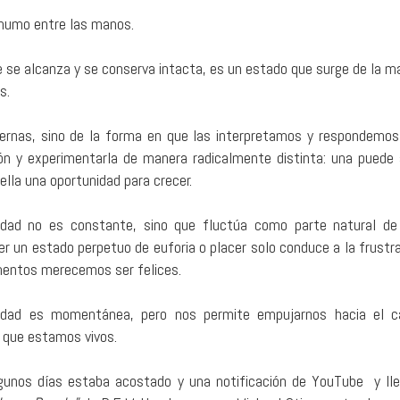
r humo entre las manos.
e se alcanza y se conserva intacta, es un estado que surge de la m
s.
rnas, sino de la forma en que las interpretamos y respondemos 
n y experimentarla de manera radicalmente distinta: una puede 
ella una oportunidad para crecer.
cidad no es constante, sino que fluctúa como parte natural de 
r un estado perpetuo de euforia o placer solo conduce a la frustr
entos merecemos ser felices.
cidad es momentánea, pero nos permite empujarnos hacia el 
 que estamos vivos.
gunos días estaba acostado y una notificación de YouTube y ll