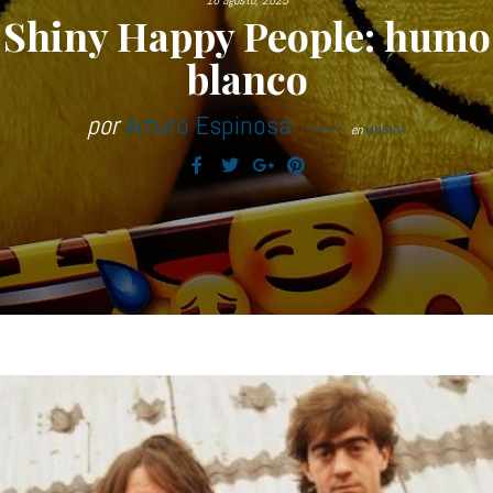
16 agosto, 2025
Shiny Happy People: humo
blanco
por
Arturo Espinosa
en
MÚSICA