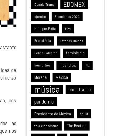
EDOMEX
Donald Trump
ejército
Elecciones 2021
Enrique Peña
EPN
Estados Unidos
Eruviel Ávila
bastante
feminicidio
Felipe Calderón
Incendios
homicidios
INE
 idea de
esfuerzo
México
Morena
música
narcotráfico
an, nos
pandemia
Presidente de México
salud
odas las
The Beatles
tala clandestina
 que nos