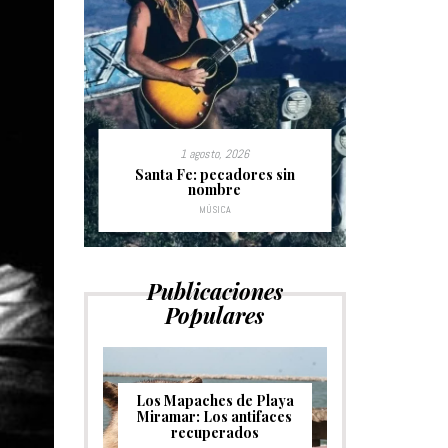
1 agosto, 2026
uras del
Santa Fe: pecadores sin
Time will 
nombre
donde el éx
MÚSICA
Publicaciones
Populares
Los Mapaches de Playa
Miramar: Los antifaces
recuperados