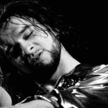
25 julio, 2026
7 agosto, 2026
Hurdy Gurdy Man: mapas de
The Thread: Las Cost
creatividad
Adiós
MÚSICA
SONOGRAFÍAS