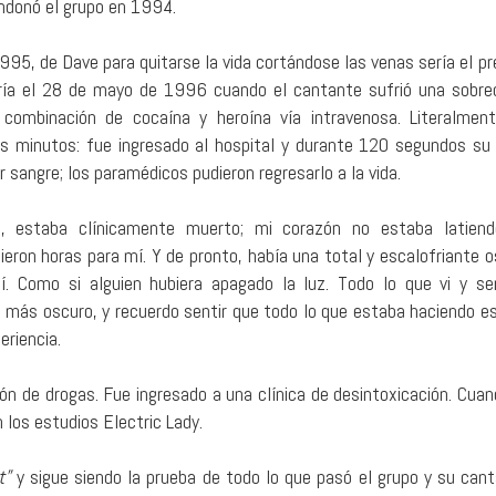
ndonó el grupo en 1994.
1995, de Dave para quitarse la vida cortándose las venas sería el p
ría el 28 de mayo de 1996 cuando el cantante sufrió una sobre
 combinación de cocaína y heroína vía intravenosa. Literalmen
s minutos: fue ingresado al hospital y durante 120 segundos su
 sangre; los paramédicos pudieron regresarlo a la vida.
, estaba clínicamente muerto; mi corazón no estaba latiend
eron horas para mí. Y de pronto, había una total y escalofriante o
í. Como si alguien hubiera apagado la luz. Todo lo que vi y se
o más oscuro, y recuerdo sentir que todo lo que estaba haciendo e
eriencia.
 de drogas. Fue ingresado a una clínica de desintoxicación. Cuand
os estudios Electric Lady.
t”
y sigue siendo la prueba de todo lo que pasó el grupo y su cant