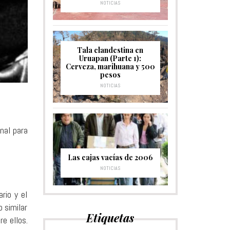
NOTICIAS
Tala clandestina en
Uruapan (Parte 1):
Cerveza, marihuana y 500
pesos
NOTICIAS
nal para
Las cajas vacías de 2006
NOTICIAS
rio y el
 similar
Etiquetas
re ellos.