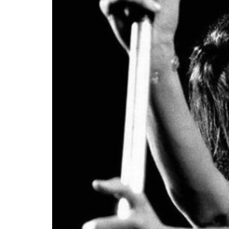
31 julio, 2026
Time will be a healer: un lugar
donde el éxito no significa nada
SONOGRAFÍAS