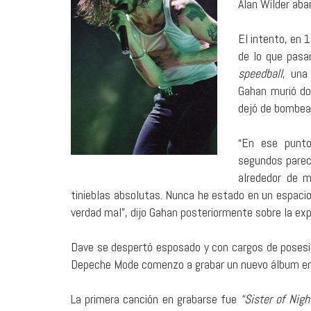
Alan Wilder aba
El intento, en 
de lo que pasa
speedball
, una
Gahan murió do
dejó de bombear
“En ese punto
segundos pareci
alrededor de m
tinieblas absolutas. Nunca he estado en un espaci
verdad mal”, dijo Gahan posteriormente sobre la exp
Dave se despertó esposado y con cargos de posesión
Depeche Mode comenzo a grabar un nuevo álbum en l
La primera canción en grabarse fue
“Sister of Nigh