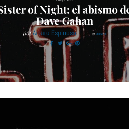
1 mayo, 2021
Sister of Night: el abismo d
Dave Gahan
por
Arturo Espinosa
en
MÚSICA