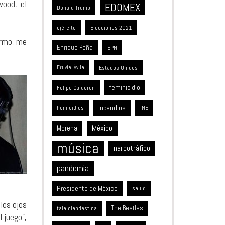
wood, el
EDOMEX
Donald Trump
ejército
Elecciones 2021
ermo, me
Enrique Peña
EPN
Estados Unidos
Eruviel Ávila
feminicidio
Felipe Calderón
Incendios
homicidios
INE
México
Morena
música
narcotráfico
pandemia
Presidente de México
salud
los ojos
The Beatles
tala clandestina
l juego”,