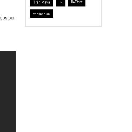
Tren Maya
UAEMex
U2
vacunación
nidos son