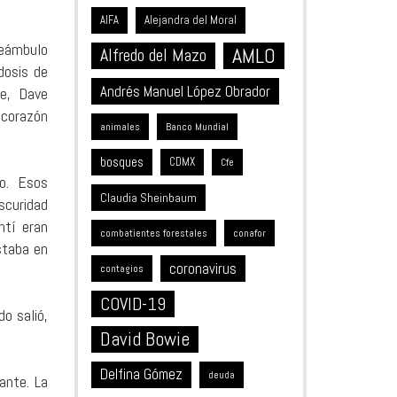
Alejandra del Moral
AIFA
reámbulo
AMLO
Alfredo del Mazo
dosis de
Andrés Manuel López Obrador
te, Dave
 corazón
animales
Banco Mundial
bosques
CDMX
Cfe
o. Esos
Claudia Sheinbaum
scuridad
ntí eran
combatientes forestales
conafor
staba en
coronavirus
contagios
COVID-19
o salió,
David Bowie
Delfina Gómez
deuda
ante. La