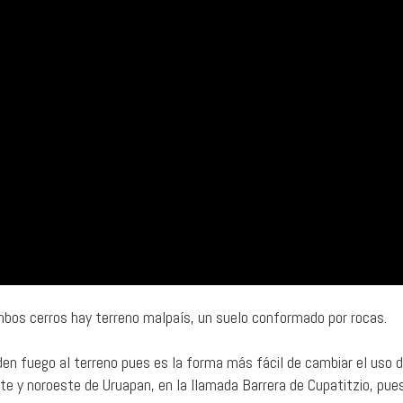
mbos cerros hay terreno malpaís, un suelo conformado por rocas.
nden fuego al terreno pues es la forma más fácil de cambiar el uso 
te y noroeste de Uruapan, en la llamada Barrera de Cupatitzio, pue