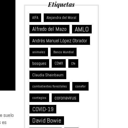
Etiquetas
Alejandra del Moral
AIFA
AMLO
Alfredo del Mazo
Andrés Manuel López Obrador
animales
Banco Mundial
bosques
CDMX
Cfe
Claudia Sheinbaum
combatientes forestales
conafor
coronavirus
contagios
COVID-19
de suelo
David Bowie
s es