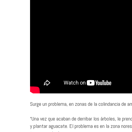
Surge un problema, en zonas de la colindancia de a
“Una vez que acaban de derribar los árboles, le pre
y plantar aguacate. El problema es en la zona nores