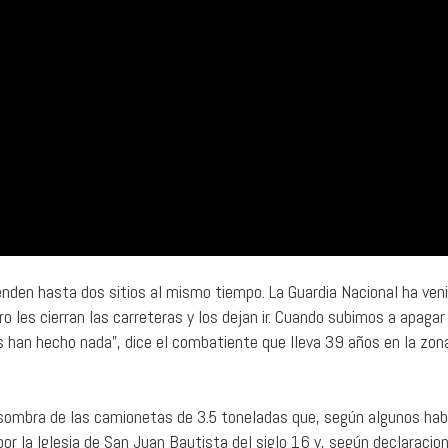
nden hasta dos sitios al mismo tiempo. La Guardia Nacional ha veni
 les cierran las carreteras y los dejan ir. Cuando subimos a apagar
s han hecho nada”, dice el combatiente que lleva 39 años en la zon
a sombra de las camionetas de 3.5 toneladas que, según algunos hab
or la Iglesia de San Juan Bautista del siglo 16 y, según declaracio