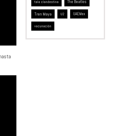
The Beatles
tala clandestina
Tren Maya
UAEMex
U2
vacunación
 hasta