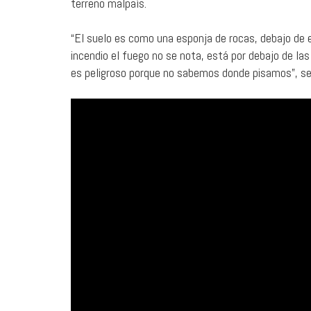
terreno malpaís.
“El suelo es como una esponja de rocas, debajo de e
incendio el fuego no se nota, está por debajo de l
es peligroso porque no sabemos donde pisamos”, se