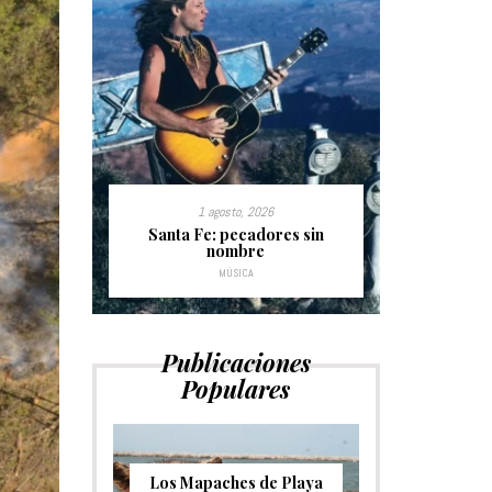
1 agosto, 2026
do de la
Santa Fe: pecadores sin
Time will 
nombre
donde el éx
MÚSICA
Publicaciones
Populares
Los Mapaches de Playa