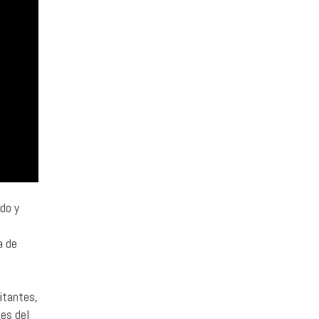
do y
a de
itantes,
nes del