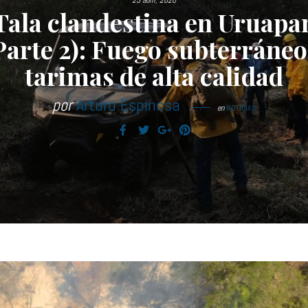
23 abril, 2020
Tala clandestina en Uruapa
Parte 2): Fuego subterráneo
tarimas de alta calidad
por
Arturo Espinosa
en
NOTICIAS