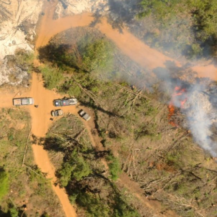
25 julio, 2026
24 julio, 2026
Hurdy Gurdy Man: mapas de
A 1000 Times: El soni
creatividad
repetición
MÚSICA
SONOGRAFÍAS