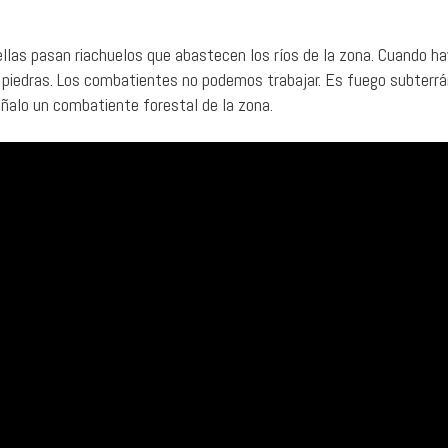
llas pasan riachuelos que abastecen los ríos de la zona. Cuando ha
as piedras. Los combatientes no podemos trabajar. Es fuego subterr
ñalo un combatiente forestal de la zona.