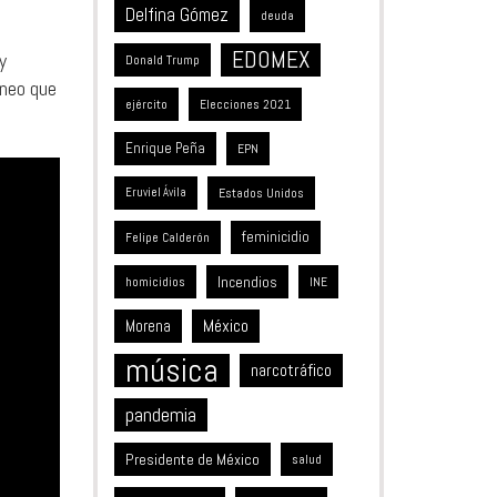
Delfina Gómez
deuda
EDOMEX
y
Donald Trump
áneo que
ejército
Elecciones 2021
Enrique Peña
EPN
Estados Unidos
Eruviel Ávila
feminicidio
Felipe Calderón
Incendios
homicidios
INE
México
Morena
música
narcotráfico
pandemia
Presidente de México
salud