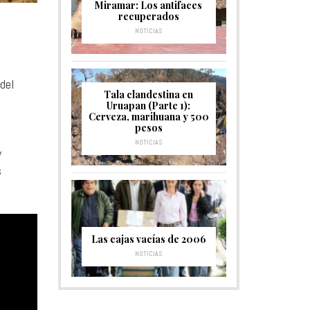
Miramar: Los antifaces
recuperados
NOTICIAS
 del
Tala clandestina en
Uruapan (Parte 1):
Cerveza, marihuana y 500
pesos
NOTICIAS
y
s
Las cajas vacías de 2006
NOTICIAS