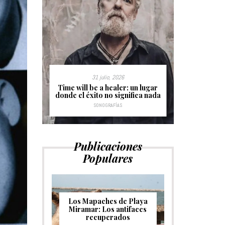
31 julio, 2026
s sin
Time will be a healer: un lugar
Hurdy Gu
donde el éxito no significa nada
c
SONOGRAFÍAS
Publicaciones
Populares
Los Mapaches de Playa
Miramar: Los antifaces
recuperados