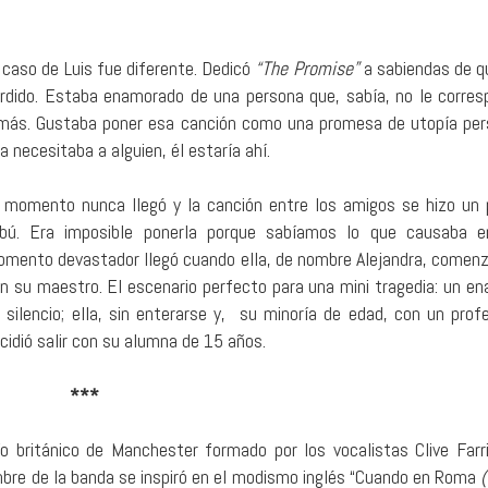
 caso de Luis fue diferente. Dedicó
“The Promise”
a sabiendas de q
rdido. Estaba enamorado de una persona que, sabía, no le corres
más. Gustaba poner esa canción como una promesa de utopía pers
la necesitaba a alguien, él estaría ahí.
 momento nunca llegó y la canción entre los amigos se hizo un
bú. Era imposible ponerla porque sabíamos lo que causaba e
mento devastador llegó cuando ella, de nombre Alejandra, comenzó
n su maestro. El escenario perfecto para una mini tragedia: un e
 silencio; ella, sin enterarse y, su minoría de edad, con un prof
cidió salir con su alumna de 15 años.
***
 británico de Manchester formado por los vocalistas Clive Farr
mbre de la banda se inspiró en el modismo inglés “Cuando en Roma