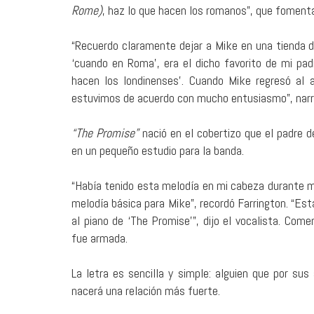
Rome)
, haz lo que hacen los romanos”, que fomenta 
“Recuerdo claramente dejar a Mike en una tienda d
‘cuando en Roma’, era el dicho favorito de mi pad
hacen los londinenses’. Cuando Mike regresó al a
estuvimos de acuerdo con mucho entusiasmo”, narró
“The Promise”
nació en el cobertizo que el padre d
en un pequeño estudio para la banda.
“Había tenido esta melodía en mi cabeza durante 
melodía básica para Mike”, recordó Farrington. “Est
al piano de ‘The Promise’”, dijo el vocalista. Come
fue armada.
La letra es sencilla y simple: alguien que por su
nacerá una relación más fuerte.