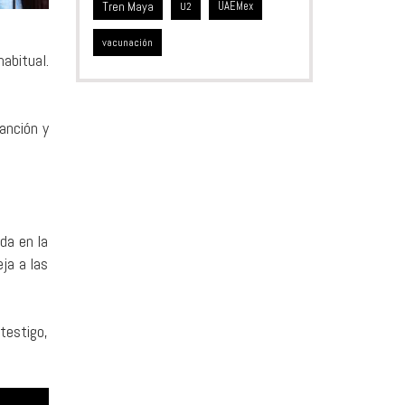
Tren Maya
UAEMex
U2
vacunación
abitual.
anción y
da en la
ja a las
testigo,