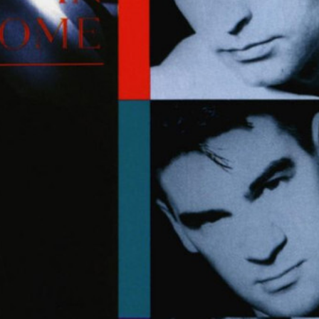
24 julio, 2026
1 agosto, 2026
A 1000 Times: El sonido de la
Santa Fe: pecadore
repetición
nombre
SONOGRAFÍAS
MÚSICA