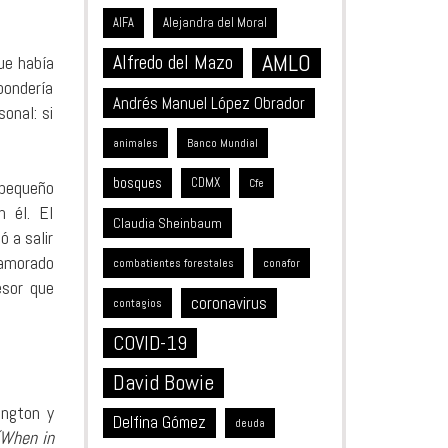
Alejandra del Moral
AIFA
AMLO
Alfredo del Mazo
ue había
pondería
Andrés Manuel López Obrador
onal: si
animales
Banco Mundial
bosques
CDMX
 pequeño
Cfe
n él. El
Claudia Sheinbaum
 a salir
namorado
combatientes forestales
conafor
esor que
coronavirus
contagios
COVID-19
David Bowie
ington y
Delfina Gómez
deuda
(When in