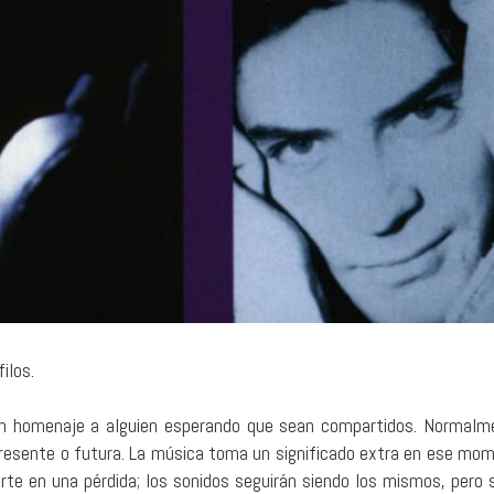
ilos.
en homenaje a alguien esperando que sean compartidos. Normalm
presente o futura. La música toma un significado extra en ese mom
erte en una pérdida; los sonidos seguirán siendo los mismos, pero