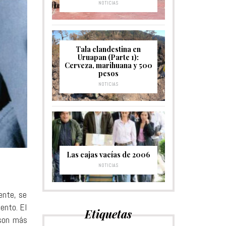
NOTICIAS
Tala clandestina en
Uruapan (Parte 1):
Cerveza, marihuana y 500
pesos
NOTICIAS
Las cajas vacías de 2006
NOTICIAS
ente, se
ento. El
Etiquetas
 son más