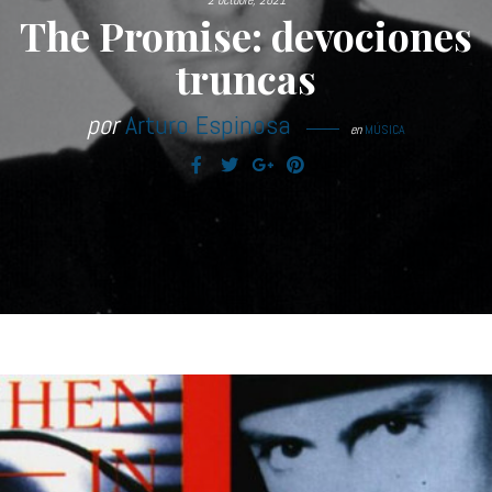
2 octubre, 2021
The Promise: devociones
truncas
por
Arturo Espinosa
en
MÚSICA