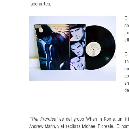
lacerantes.
El
pe
ja
el
El
ta
mo
co
en
de
“The Promise”
es del grupo When in Rome, un trío
Andrew Mann, y el teclista Michael Floreale. El no