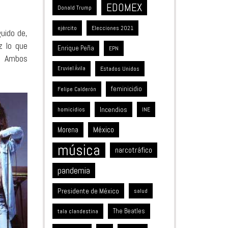
EDOMEX
Donald Trump
ejército
Elecciones 2021
uido de,
z lo que
Enrique Peña
EPN
’. Ambos
Estados Unidos
Eruviel Ávila
feminicidio
Felipe Calderón
Incendios
homicidios
INE
México
Morena
música
narcotráfico
pandemia
Presidente de México
salud
The Beatles
tala clandestina