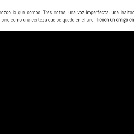
conozco lo que somos. Tres notas, una voz imperfecta, una lealta
o, sino como una certeza que se queda en el aire:
Tienen un amigo en