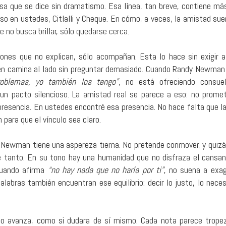
esa que se dice sin dramatismo. Esa línea, tan breve, contiene má
o en ustedes, Citlalli y Cheque. En cómo, a veces, la amistad sue
e no busca brillar, sólo quedarse cerca.
ones que no explican, sólo acompañan. Esta lo hace sin exigir a
n camina al lado sin preguntar demasiado. Cuando Randy Newman
roblemas, yo también los tengo”
, no está ofreciendo consue
un pacto silencioso. La amistad real se parece a eso: no promete
resencia. En ustedes encontré esa presencia. No hace falta que l
 para que el vínculo sea claro.
 Newman tiene una aspereza tierna. No pretende conmover, y quizá
tanto. En su tono hay una humanidad que no disfraza el cansanc
Cuando afirma
“no hay nada que no haría por ti”
, no suena a exag
alabras también encuentran ese equilibrio: decir lo justo, lo neces
mo avanza, como si dudara de sí mismo. Cada nota parece tropez