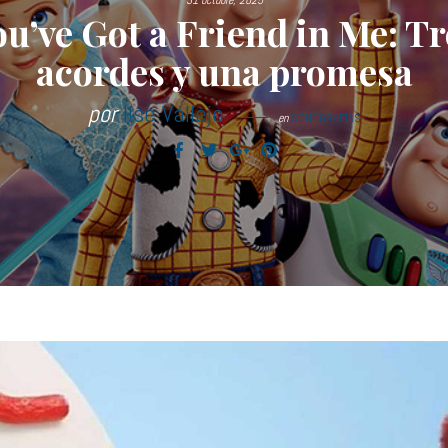
31 octubre, 2025
ou’ve Got a Friend in Me: Tr
acordes y una promesa
por
Ilse Vallejo
en
SONOGRAFÍAS