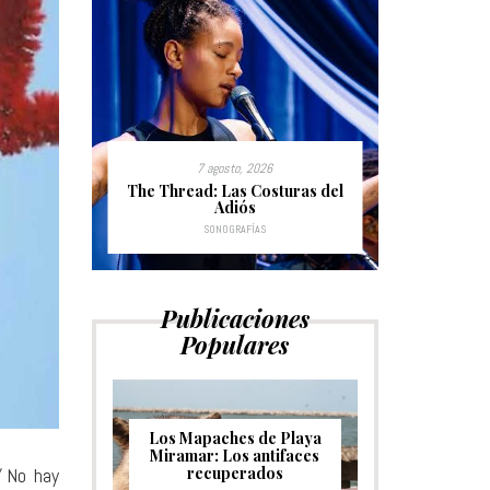
7 agosto, 2026
1
ach:
The Thread: Las Costuras del
Santa F
pidos
Adiós
SONOGRAFÍAS
Publicaciones
Populares
Los Mapaches de Playa
Miramar: Los antifaces
”
No hay
recuperados