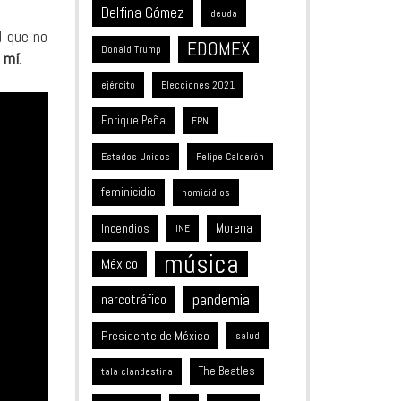
Delfina Gómez
deuda
d que no
EDOMEX
Donald Trump
 mí.
ejército
Elecciones 2021
Enrique Peña
EPN
Estados Unidos
Felipe Calderón
feminicidio
homicidios
Incendios
Morena
INE
música
México
pandemia
narcotráfico
Presidente de México
salud
The Beatles
tala clandestina