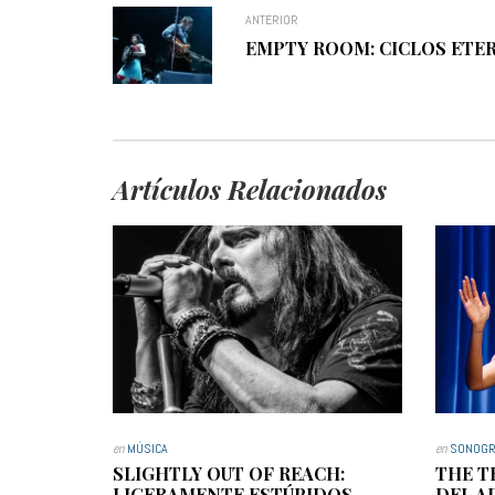
ANTERIOR
EMPTY ROOM: CICLOS ETE
Artículos Relacionados
en
MÚSICA
en
SONOGR
SLIGHTLY OUT OF REACH:
THE T
LIGERAMENTE ESTÚPIDOS
DEL A