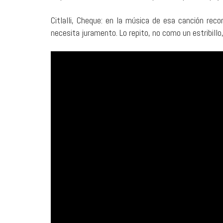
Citlalli, Cheque: en la música de esa canción re
necesita juramento. Lo repito, no como un estribill