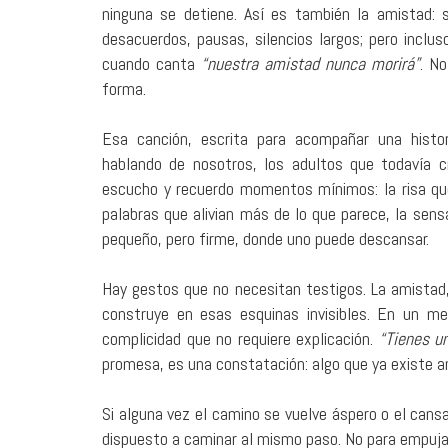
ninguna se detiene. Así es también la amistad:
desacuerdos, pausas, silencios largos; pero inclu
cuando canta
“nuestra amistad nunca morirá”
. No
forma.
Esa canción, escrita para acompañar una histor
hablando de nosotros, los adultos que todavía c
escucho y recuerdo momentos mínimos: la risa que
palabras que alivian más de lo que parece, la sens
pequeño, pero firme, donde uno puede descansar.
Hay gestos que no necesitan testigos. La amistad
construye en esas esquinas invisibles. En un m
complicidad que no requiere explicación.
“Tienes u
promesa, es una constatación: algo que ya existe a
Si alguna vez el camino se vuelve áspero o el cans
dispuesto a caminar al mismo paso. No para empujar 