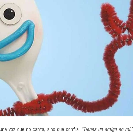
31 julio, 2026
8 agosto, 2026
Time will be a healer: un lugar
Slightly Out of Re
donde el éxito no significa nada
Ligeramente estú
SONOGRAFÍAS
MÚSICA
, una voz que no canta, sino que confía.
“Tienes un amigo en mí.