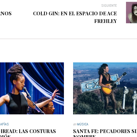
SIGUIENTE
RNOS
COLD GIN: EN EL ESPACIO DE ACE
FREHLEY
AFÍAS
en
MÚSICA
HREAD: LAS COSTURAS
SANTA FE: PECADORES S
DIÓS
NOMBRE