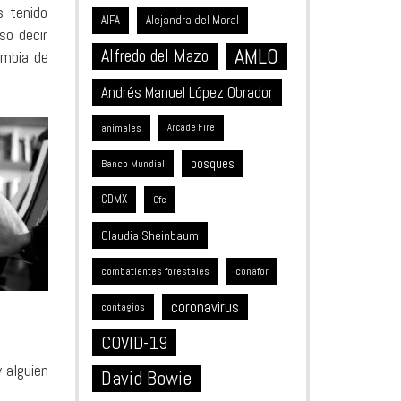
s tenido
Alejandra del Moral
AIFA
so decir
AMLO
Alfredo del Mazo
ambia de
Andrés Manuel López Obrador
animales
Arcade Fire
bosques
Banco Mundial
CDMX
Cfe
Claudia Sheinbaum
combatientes forestales
conafor
coronavirus
contagios
COVID-19
 alguien
David Bowie