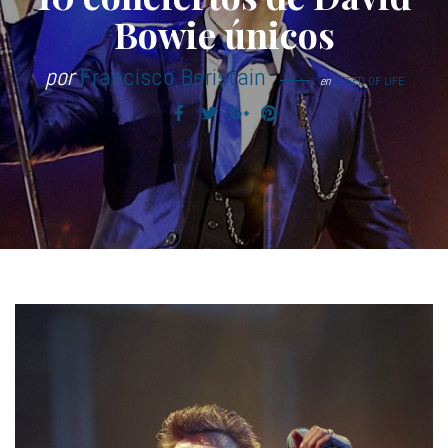
Bowie únicos
por
Francisco Beristain
en
SPEED OF LIFE