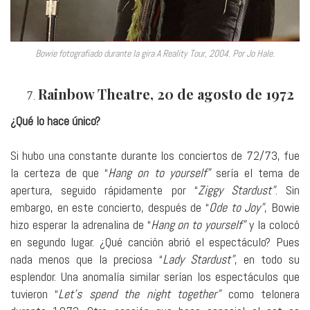
Bowie fotografiado durante la gira A Reality Tour, 2004. Por Jo Hale.
Rainbow Theatre, 20 de agosto de 1972
¿Qué lo hace único?
Si hubo una constante durante los conciertos de 72/73, fue
la certeza de que “
Hang on to yourself”
sería el tema de
apertura, seguido rápidamente por “
Ziggy Stardust”
. Sin
embargo, en este concierto, después de “
Ode to Joy”
, Bowie
hizo esperar la adrenalina de “
Hang on to yourself”
y la colocó
en segundo lugar. ¿Qué canción abrió el espectáculo? Pues
nada menos que la preciosa “
Lady Stardust”
, en todo su
esplendor. Una anomalía similar serían los espectáculos que
tuvieron “
Let’s spend the night together”
como telonera