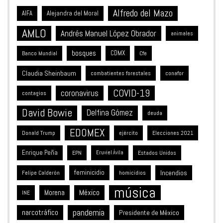
Alfredo del Mazo
Alejandra del Moral
AIFA
AMLO
Andrés Manuel López Obrador
animales
bosques
CDMX
Banco Mundial
Cfe
Claudia Sheinbaum
combatientes forestales
conafor
COVID-19
coronavirus
contagios
David Bowie
Delfina Gómez
deuda
EDOMEX
Donald Trump
ejército
Elecciones 2021
Enrique Peña
Estados Unidos
EPN
Eruviel Ávila
feminicidio
Incendios
Felipe Calderón
homicidios
música
México
Morena
INE
pandemia
narcotráfico
Presidente de México