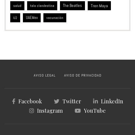
The Beatles
Tren Maya
salud
tala clandestina
UAEMex
vacunación
U2
AVISO LEGAL
AVISO DE PRIVACIDAD
Facebook
Twitter
LinkedIn
Instagram
YouTube