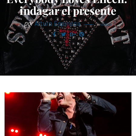
indagar el presente
por
Arturo Espinosa
en
MÚSICA