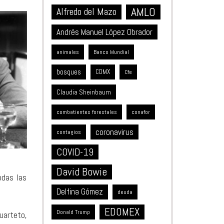
AMLO
Alfredo del Mazo
Andrés Manuel López Obrador
animales
Banco Mundial
bosques
CDMX
Cfe
Claudia Sheinbaum
combatientes forestales
conafor
coronavirus
contagios
COVID-19
David Bowie
odas las
Delfina Gómez
deuda
EDOMEX
Donald Trump
uarteto,