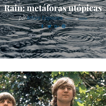
17 diciembre, 2022
Rain: metáforas utópicas
por
Arturo Espinosa
en
MÚSICA