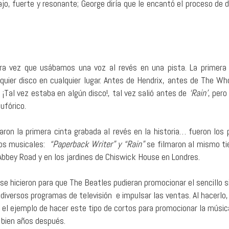
o, fuerte y resonante; George diría que le encantó el proceso de d
era vez que usábamos una voz al revés en una pista. La primera 
quier disco en cualquier lugar. Antes de Hendrix, antes de The Wh
. ¡Tal vez estaba en algún disco!, tal vez salió antes de
‘Rain’
, pero
ufórico.
zaron la primera cinta grabada al revés en la historia… fueron los 
eos musicales:
“Paperback Writer” y “Rain”
se filmaron al mismo t
Abbey Road y en los jardines de Chiswick House en Londres.
se hicieron para que The Beatles pudieran promocionar el sencillo s
 diversos programas de televisión e impulsar las ventas. Al hacerlo,
 el ejemplo de hacer este tipo de cortos para promocionar la mús
 bien años después.