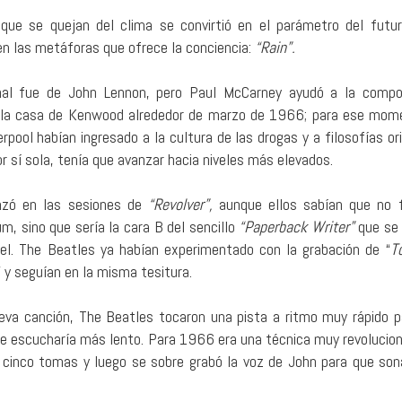
que se quejan del clima se convirtió en el parámetro del futu
en las metáforas que ofrece la conciencia:
“Rain”.
inal fue de John Lennon, pero Paul McCarney ayudó a la compo
 la casa de Kenwood alrededor de marzo de 1966; para ese mom
erpool habían ingresado a la cultura de las drogas y a filosofías or
or sí sola, tenía que avanzar hacia niveles más elevados.
zó en las sesiones de
“Revolver”,
aunque ellos sabían que no 
um, sino que sería la cara B del sencillo
“Paperback Writer”
que se 
el. The Beatles ya habían experimentado con la grabación de “
T
” y seguían en la misma tesitura.
eva canción, The Beatles tocaron una pista a ritmo muy rápido p
 se escucharía más lento. Para 1966 era una técnica muy revolucion
on cinco tomas y luego se sobre grabó la voz de John para que so