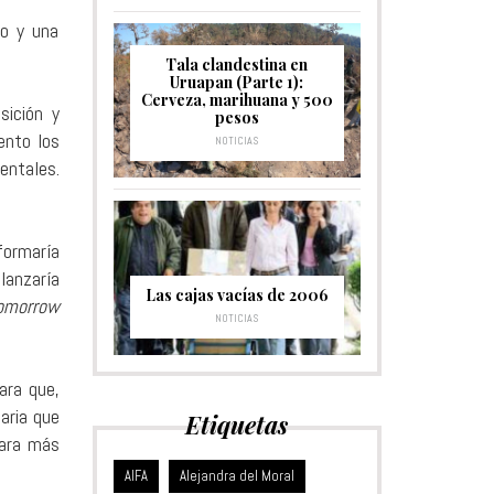
ro y una
Tala clandestina en
Uruapan (Parte 1):
Cerveza, marihuana y 500
sición y
pesos
ento los
NOTICIAS
ientales.
formaría
lanzaría
Las cajas vacías de 2006
omorrow
NOTICIAS
ara que,
aria que
Etiquetas
nara más
Alejandra del Moral
AIFA