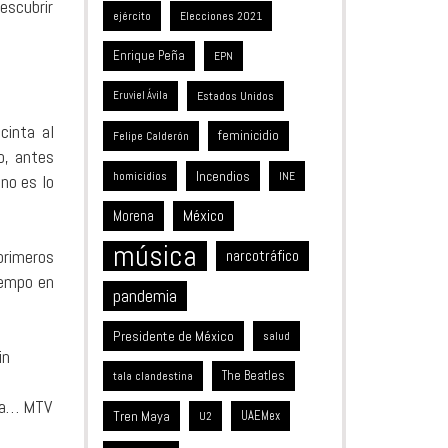
escubrir
ejército
Elecciones 2021
Enrique Peña
EPN
Estados Unidos
Eruviel Ávila
cinta al
feminicidio
Felipe Calderón
o, antes
Incendios
homicidios
INE
 no es lo
México
Morena
música
primeros
narcotráfico
iempo en
pandemia
Presidente de México
salud
in
The Beatles
tala clandestina
ica… MTV
Tren Maya
UAEMex
U2