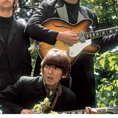
24 julio, 2026
1 agosto, 2026
A 1000 Times: El sonido de la
Santa Fe: pecadore
repetición
nombre
SONOGRAFÍAS
MÚSICA