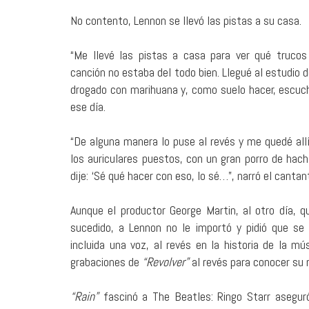
No contento, Lennon se llevó las pistas a su casa.
“Me llevé las pistas a casa para ver qué trucos 
canción no estaba del todo bien. Llegué al estudio
drogado con marihuana y, como suelo hacer, escuch
ese día.
“De alguna manera lo puse al revés y me quedé allí
los auriculares puestos, con un gran porro de hachís
dije: ‘Sé qué hacer con eso, lo sé…”, narró el canta
Aunque el productor George Martin, al otro día, qu
sucedido, a Lennon no le importó y pidió que se 
incluida una voz, al revés en la historia de la m
grabaciones de
“Revolver”
al revés para conocer su r
“Rain”
fascinó a The Beatles: Ringo Starr asegur