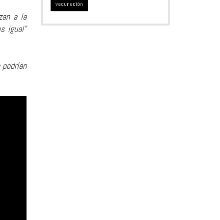
vacunación
zan a la
s igual”
 podrían