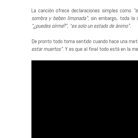
La canción ofrece declaraciones simples como
“e
sombra y beben limonada”
; sin embargo, toda la
“¿puedes oírme?”, “es solo un estado de ánimo”.
De pronto todo toma sentido cuando hace una metáfo
estar muertos”.
Y es que al final todo está en la me