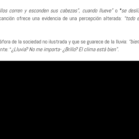
llos corren y esconden sus cabezas”
,
cuando llueve”
o
“
se desli
 canción ofrece una evidencia de una percepción alterada:
“todo e
ra de la sociedad no ilustrada y que se guarece de la lluvia:
“bien
nte: “
¿Lluvia? No me importa- ¿Brillo? El clima está bien”.