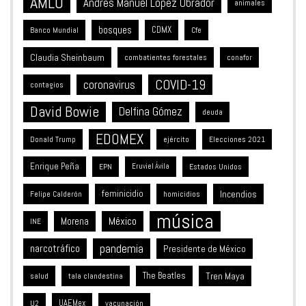
AMLO
Andrés Manuel López Obrador
animales
bosques
CDMX
Banco Mundial
Cfe
Claudia Sheinbaum
combatientes forestales
conafor
COVID-19
coronavirus
contagios
David Bowie
Delfina Gómez
deuda
EDOMEX
Donald Trump
ejército
Elecciones 2021
Enrique Peña
Estados Unidos
EPN
Eruviel Ávila
feminicidio
Incendios
Felipe Calderón
homicidios
música
México
Morena
INE
pandemia
narcotráfico
Presidente de México
The Beatles
Tren Maya
salud
tala clandestina
UAEMex
vacunación
U2