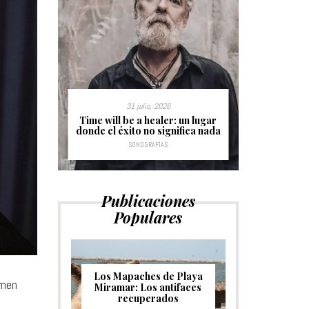
31 julio, 2026
s sin
Time will be a healer: un lugar
Hurdy Gu
donde el éxito no significa nada
c
SONOGRAFÍAS
Publicaciones
Populares
Los Mapaches de Playa
omen
Miramar: Los antifaces
recuperados