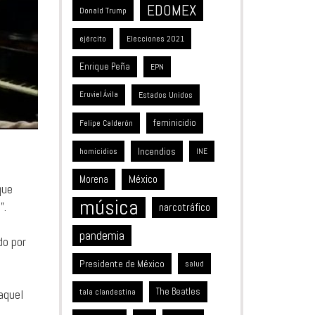
EDOMEX
Donald Trump
ejército
Elecciones 2021
Enrique Peña
EPN
Estados Unidos
Eruviel Ávila
feminicidio
Felipe Calderón
Incendios
homicidios
INE
México
Morena
que
música
”.
narcotráfico
pandemia
do por
Presidente de México
salud
The Beatles
aquel
tala clandestina