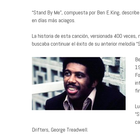
“Stand By Me”, compuesta por Ben E.King, describ
en días más aciagos.
La historia de esta canción, versionada 400 veces,
buscaba continuar el éxito de su anterior melodía “
Be
19
Fo
in
fi
Lu
“S
ca
Drifters, George Treadwell.