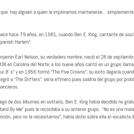
e que hay alguien a quien le imploramos mantenerse… simplemente
 nace hace 79 años, en 1961, cuando Ben E. King, cantante de soul
Spanish Harlem”.
njamin Earl Nelson, su verdadero nombre, nació el 28 de septiembr
38 en Carolina del Norte; a los nueve años cantó en un grupo llam
ur B´s” y en 1956 formó “The Five Crowns”; su éxito llegaría cuan
tegró a “The Drifters”; sería efímero pues saldría del grupo por pro
nancieros.
ego de dos álbumes en solitario, Ben E. King había decidido no grab
tand By Me” pues le recordaba a su anterior grupo. “No es una mal
nción, pero no la necesitamos”, había dicho sobre ella el vocalista 