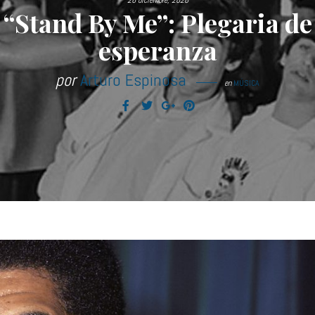
26 diciembre, 2020
“Stand By Me”: Plegaria de
esperanza
por
Arturo Espinosa
en
MÚSICA