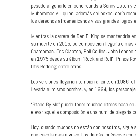
pesado al ganarle en ocho rounds a Sonny Liston y 
Muhammad Ali, quien, además del boxeo, sería recon
los derechos afroamericanos y sus grandes logros e
Mientras la carrera de Ben E. King se mantendría e
su muerte en 2015, su composición llegaría a más 
Champman, Eric Clapton, Phil Collins, John Lennon 
en 1975 desde su álbum “Rock and Roll”, Prince Ro
Otis Redding; entre otros.
Las versiones llegarían también al cine: en 1986, el 
llevaría el mismo nombre, y, en 1994, los personaje
“Stand By Me” puede tener muchos ritmos base en s
elevar aquella composición a una humilde plegaria c
Hoy, cuando muchos no están con nosotros, sigue si
que cuenta para alguien. Los demás, quédense con 