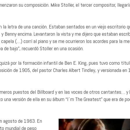
enzaron su composición. Mike Stoller, el tercer compositor, llegarí
n la letra de una canción. Estaban sentados en un viejo escritorio q
 y Benny encima. Levantaron la vista y me dijero que estaban escri
capela (…) corrí al piano y se me ocurrieron los acordes para la me
de bajo”, recuerdó Stoller en una ocasión.
 quizá por la formación infantil de Ben E. King, pues tuvo como títu
sición de 1905, del pastor Charles Albert Tindley, y versionada en
imeros puestos del Billboard y en las voces de otros cantantes… y
o una versión de ella en su álbum “I´m The Greatest” que era de po
en agosto de 1963. En
to mundial de peso