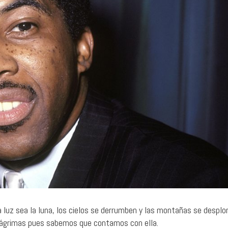
24 julio, 2026
1 agosto, 2026
A 1000 Times: El sonido de la
Santa Fe: pecadore
repetición
nombre
SONOGRAFÍAS
MÚSICA
ica luz sea la luna, los cielos se derrumben y las montañas se despl
s lágrimas pues sabemos que contamos con ella.