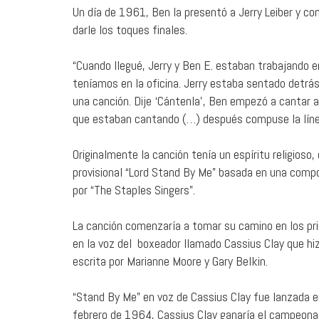
Un día de 1961, Ben la presentó a Jerry Leiber y com
darle los toques finales.
“Cuando llegué, Jerry y Ben E. estaban trabajando e
teníamos en la oficina. Jerry estaba sentado detrás
una canción. Dije ‘Cántenla’, Ben empezó a cantar a 
que estaban cantando (…) después compuse la línea 
Originalmente la canción tenía un espíritu religioso,
provisional “Lord Stand By Me” basada en una compo
por “The Staples Singers”.
La canción comenzaría a tomar su camino en los pr
en la voz del boxeador llamado Cassius Clay que hiz
escrita por Marianne Moore y Gary Belkin.
“Stand By Me” en voz de Cassius Clay fue lanzada 
febrero de 1964, Cassius Clay ganaría el campeona