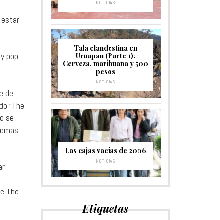
NOTICIAS
 estar
Tala clandestina en
 y pop
Uruapan (Parte 1):
Cerveza, marihuana y 500
pesos
NOTICIAS
e de
ado “The
do se
blemas
Las cajas vacías de 2006
NOTICIAS
ar
a
de The
Etiquetas