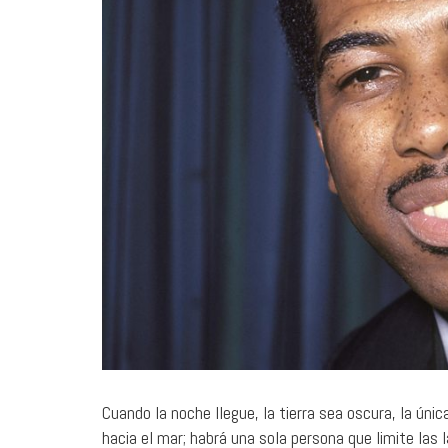
25 julio, 2026
Hurdy Gurdy Man: mapas de
creatividad
MÚSICA
Cuando la noche llegue, la tierra sea oscura, la ún
hacia el mar; habrá una sola persona que limite la