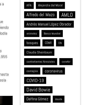
a a
Alejandra del Moral
AIFA
AMLO
Alfredo del Mazo
ue
Andrés Manuel López Obrador
biendo
lodía
animales
Banco Mundial
bosques
CDMX
Cfe
lo
Claudia Sheinbaum
 1955
combatientes forestales
conafor
coronavirus
contagios
 hasta
esía
COVID-19
David Bowie
Delfina Gómez
deuda