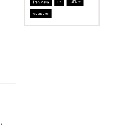
Tren Maya
UAEMex
U2
vacunación
 en