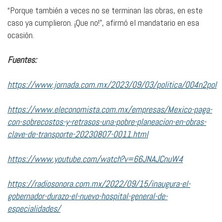
“Porque también a veces no se terminan las obras, en este
caso ya cumplieron. ¡Que no!”, afirmó el mandatario en esa
ocasión.
Fuentes:
https://www.jornada.com.mx/2023/09/03/politica/004n2pol
https://www.eleconomista.com.mx/empresas/Mexico-paga-
con-sobrecostos-y-retrasos-una-pobre-planeacion-en-obras-
clave-de-transporte-20230807-0011.html
https://www.youtube.com/watch?v=66JNAJCnuW4
https://radiosonora.com.mx/2022/09/15/inaugura-el-
gobernador-durazo-el-nuevo-hospital-general-de-
especialidades/