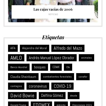
Las cajas vacías de 2006
NOTICIAS
Etiquetas
Alfredo del Mazo
Alejandra del Moral
AIFA
AMLO
Andrés Manuel López Obrador
animales
bosques
CDMX
Banco Mundial
Cfe
Claudia Sheinbaum
combatientes forestales
conafor
COVID-19
coronavirus
contagios
David Bowie
Delfina Gómez
deuda
EDOMEX
Donald Trump
ejército
Elecciones 2021