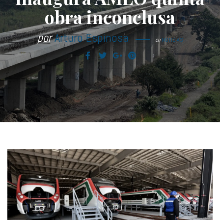
obra inconclusa
por
Arturo Espinosa
en
NOTICIAS