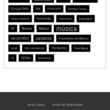
Enrique Peña
Estados Unidos
EPN
Eruviel Ávila
feminicidio
Incendios
Felipe Calderón
homicidios
música
México
Morena
INE
pandemia
narcotráfico
Presidente de México
The Beatles
Tren Maya
salud
tala clandestina
UAEMex
vacunación
U2
AVISO LEGAL
AVISO DE PRIVACIDAD