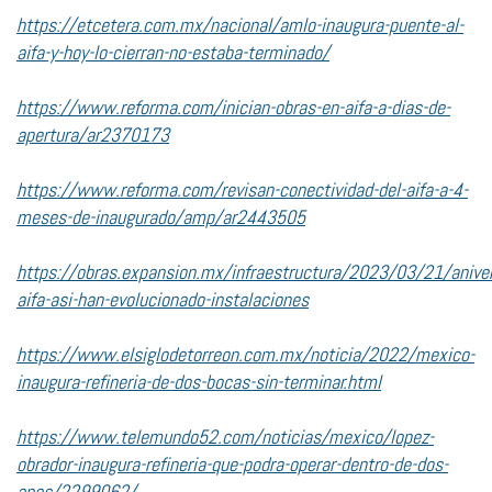
https://etcetera.com.mx/nacional/amlo-inaugura-puente-al-
aifa-y-hoy-lo-cierran-no-estaba-terminado/
https://www.reforma.com/inician-obras-en-aifa-a-dias-de-
apertura/ar2370173
https://www.reforma.com/revisan-conectividad-del-aifa-a-4-
meses-de-inaugurado/amp/ar2443505
https://obras.expansion.mx/infraestructura/2023/03/21/aniver
aifa-asi-han-evolucionado-instalaciones
https://www.elsiglodetorreon.com.mx/noticia/2022/mexico-
inaugura-refineria-de-dos-bocas-sin-terminar.html
https://www.telemundo52.com/noticias/mexico/lopez-
obrador-inaugura-refineria-que-podra-operar-dentro-de-dos-
anos/2299062/